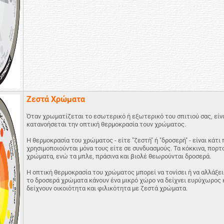
Ζεστά Χρώματα
Όταν χρωματίζεται το εσωτερικό ή εξωτερικό του σπιτιού σας, είν
κατανοήσεται την οπτική θερμοκρασία τουν χρώματος.
Η θερμοκρασία του χρώματος - είτε "ζεστή" ή "δροσερή" - είναι κάτι
χρησιμοποιούνται μόνα τους είτε σε συνδυασμούς. Τα κόκκινα, πορτ
χρώματα, ενώ τα μπλε, πράσινα και βιολέ θεωρούνται δροσερά.
Η οπτική θερμοκρασία του χρώματος μπορεί να τονίσει ή να αλλάξει
το δροσερά χρώματα κάνουν ένα μικρό χώρο να δείχνει ευρύχωρος κ
δείχνουν οικοιότητα και φιλικότητα με ζεστά χρώματα.