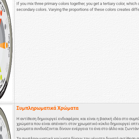
If you mix three primary colors together, you get a tertiary color, whi
secondary colors. Varying the proportions of these colors creates differ
Συμπληρωματικά Χρώματα
Η αντίθεση δημιουργεί ενδιαφέρον, και είναι η βασική ιδέα στο σ
χρώματα που είναι απέναντι στον χρωματικό κύκλο δημιουργεί οπτι
χρώματα συνδυάζονται δίνουν ενέργεια το ένα στο άλλο και ζωντάν
Τα συμπληρωματικά χρώματα δίνουν την μέγιστη δυνατή αντίθεση α