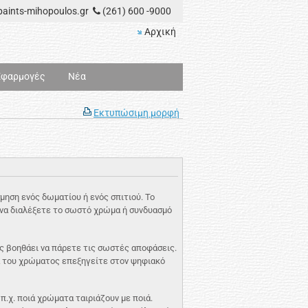
aints-mihopoulos.gr
(261) 600 -9000
Αρχική
Εφαρμογές
Νέα
Εκτυπώσιμη μορφή
μηση ενός δωματίου ή ενός σπιτιού. Το
ο να διαλέξετε το σωστό χρώμα ή συνδυασμό
 βοηθάει να πάρετε τις σωστές αποφάσεις.
 του χρώματος επεξηγείτε στον ψηφιακό
.χ. ποιά χρώματα ταιριάζουν με ποιά.