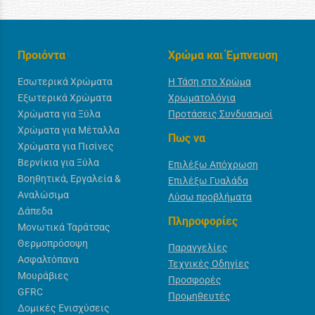
Προιόντα
Χρώμα και Έμπνευση
Εσωτερικά Χρώματα
Η Τάση στο Χρώμα
Εξωτερικά Χρώματα
Χρωματολόγια
Χρώματα για Ξύλα
Προτάσεις Συνδυασμοί
Χρώματα για Μέταλλα
Πως να
Χρώματα για Πισίνες
Βερνίκια για Ξύλα
Επιλέξω Απόχρωση
Βοηθητικά, Εργαλεία &
Επιλέξω Γυαλάδα
Αναλώσιμα
Λύσω προβλήματα
Δάπεδα
Πληροφορίες
Μονωτικά Ταράτσας
Θερμοπρόσοψη
Παραγγελίες
Ασφαλτόπανα
Τεχνικές Οδηγίες
Μουράβιες
Προσφορές
GFRC
Προμηθευτές
Δομικές Ενισχύσεις