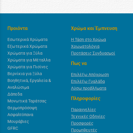
Προιόντα
Χρώμα και Έμπνευση
Εσωτερικά Χρώματα
Η Τάση στο Χρώμα
Εξωτερικά Χρώματα
Χρωματολόγια
Χρώματα για Ξύλα
Προτάσεις Συνδυασμοί
Χρώματα για Μέταλλα
Πως να
Χρώματα για Πισίνες
Βερνίκια για Ξύλα
Επιλέξω Απόχρωση
Βοηθητικά, Εργαλεία &
Επιλέξω Γυαλάδα
Αναλώσιμα
Λύσω προβλήματα
Δάπεδα
Πληροφορίες
Μονωτικά Ταράτσας
Θερμοπρόσοψη
Παραγγελίες
Ασφαλτόπανα
Τεχνικές Οδηγίες
Μουράβιες
Προσφορές
GFRC
Προμηθευτές