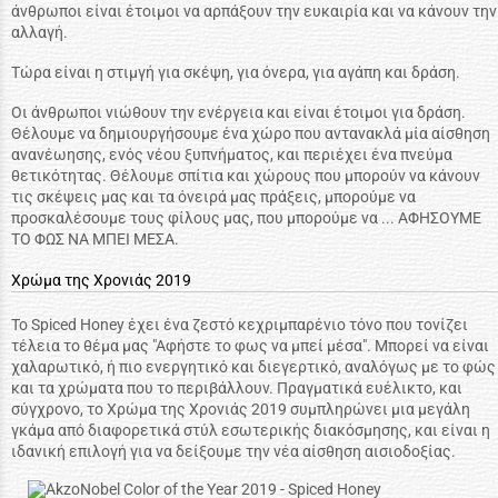
άνθρωποι είναι έτοιμοι να αρπάξουν την ευκαιρία και να κάνουν την
αλλαγή.
Τώρα είναι η στιμγή για σκέψη, για όνερα, για αγάπη και δράση.
Οι άνθρωποι νιώθουν την ενέργεια και είναι έτοιμοι για δράση.
Θέλουμε να δημιουργήσουμε ένα χώρο που αντανακλά μία αίσθηση
ανανέωησης, ενός νέου ξυπνήματος, και περιέχει ένα πνεύμα
θετικότητας. Θέλουμε σπίτια και χώρους που μπορούν να κάνουν
τις σκέψεις μας και τα όνειρά μας πράξεις, μπορούμε να
προσκαλέσουμε τους φίλους μας, που μπορούμε να ... ΑΦΗΣΟΥΜΕ
ΤΟ ΦΩΣ ΝΑ ΜΠΕΙ ΜΕΣΑ.
Χρώμα της Χρονιάς 2019
Το Spiced Honey έχει ένα ζεστό κεχριμπαρένιο τόνο που τονίζει
τέλεια το θέμα μας "Αφήστε το φως να μπεί μέσα". Μπορεί να είναι
χαλαρωτικό, ή πιο ενεργητικό και διεγερτικό, αναλόγως με το φώς
και τα χρώματα που το περιβάλλουν. Πραγματικά ευέλικτο, και
σύγχρονο, το Χρώμα της Χρονιάς 2019 συμπληρώνει μια μεγάλη
γκάμα από διαφορετικά στύλ εσωτερικής διακόσμησης, και είναι η
ιδανική επιλογή για να δείξουμε την νέα αίσθηση αισιοδοξίας.