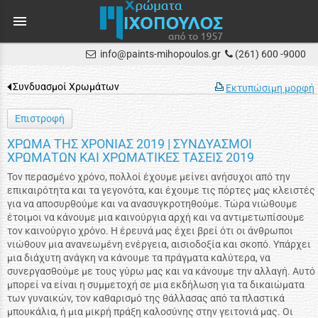
menu
info@paints-mihopoulos.gr
(261) 600 -9000
Συνδυασμοί Χρωμάτων
Εκτυπώσιμη μορφή
Επιστροφή
ΧΡΩΜΑ ΤΗΣ ΧΡΟΝΙΑΣ 2019 | ΣΥΝΔΥΑΣΜΟΙ
ΧΡΩΜΑΤΩΝ ΚΑΙ ΧΡΩΜΑΤΙΚΕΣ ΤΑΣΕΙΣ 2019
Τον περασμένο χρόνο, πολλοί έχουμε μείνει ανήσυχοι από την
επικαιρότητα και τα γεγονότα, και έχουμε τις πόρτες μας κλειστές
για να αποσυρθούμε και να ανασυγκροτηθούμε. Τώρα νιώθουμε
έτοιμοι να κάνουμε μια καινούργια αρχή και να αντιμετωπίσουμε
τον καινούργιο χρόνο. Η έρευνά μας έχει βρεί ότι οι άνθρωποι
νιώθουν μια ανανεωμένη ενέργεια, αισιοδοξία και σκοπό. Υπάρχει
μια διάχυτη ανάγκη να κάνουμε τα πράγματα καλύτερα, να
συνεργασθούμε με τους γύρω μας και να κάνουμε την αλλαγή. Αυτό
μπορεί να είναι η συμμετοχή σε μια εκδήλωση για τα δικαιώματα
των γυναικών, τον καθαρισμό της θάλλασας από τα πλαστικά
μπουκάλια, ή μια μικρή πράξη καλοσύνης στην γειτονιά μας. Οι