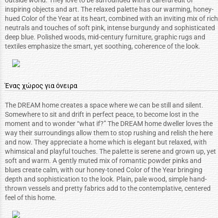
outside world. They love to be surrounded with a careful edit of
inspiring objects and art. The relaxed palette has our warming, honey-
hued Color of the Year at its heart, combined with an inviting mix of rich
neutrals and touches of soft pink, intense burgundy and sophisticated
deep blue. Polished woods, mid-century furniture, graphic rugs and
textiles emphasize the smart, yet soothing, coherence of the look.
Ένας χώρος για όνειρα
The DREAM home creates a space where we can be still and silent.
Somewhere to sit and drift in perfect peace, to become lost in the
moment and to wonder “what if?” The DREAM home dweller loves the
way their surroundings allow them to stop rushing and relish the here
and now. They appreciate a home which is elegant but relaxed, with
whimsical and playful touches. The palette is serene and grown up, yet
soft and warm. A gently muted mix of romantic powder pinks and
blues create calm, with our honey-toned Color of the Year bringing
depth and sophistication to the look. Plain, pale wood, simple hand-
thrown vessels and pretty fabrics add to the contemplative, centered
feel of this home.