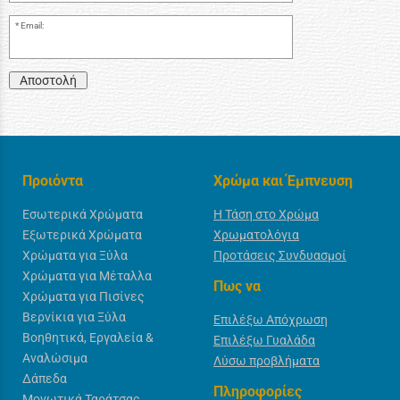
Email:
Αποστολή
Προιόντα
Χρώμα και Έμπνευση
Εσωτερικά Χρώματα
Η Τάση στο Χρώμα
Εξωτερικά Χρώματα
Χρωματολόγια
Χρώματα για Ξύλα
Προτάσεις Συνδυασμοί
Χρώματα για Μέταλλα
Πως να
Χρώματα για Πισίνες
Βερνίκια για Ξύλα
Επιλέξω Απόχρωση
Βοηθητικά, Εργαλεία &
Επιλέξω Γυαλάδα
Αναλώσιμα
Λύσω προβλήματα
Δάπεδα
Πληροφορίες
Μονωτικά Ταράτσας