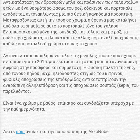
Αντικατάσταση των
δροσερών
μπλε και πράσινων
των τελευταίων
ετών
,
με
ένα
θερμότερο
φάσμα
του
ροζ
,
κόκκινου και
πορτοκάλι
αναδύεται
, αντανακλώντας
μια πιο θετική
παγκόσμια προοπτική
.
Μεταφράζοντας αυτή την τάση σε χρώμα
, η έρευνά μας
καταλήγει
από
όλα τα σημεία
σε αυτό το
πορτοκαλί
τόνο
του
χαλκού
.
Εντυπωσιακή από
μόνη της
,
συνδυάζεται
τέλεια και με
ροζ
, τα
ουδέτερα χρώματα
,
τα λευκά και τις άλλες
πορτοκαλί αποχρώσεις
,
καθώς και
μεταλλικά χρώματα
όπως
το χρυσό
.
Αντανακλά
και
συμπληρώνει
όλες τις μεγάλες
τάσεις που
έχουμε
εντοπίσει
για το 2015
:
μια
ζεστασιά
στη στάση
και
μια
ανανεωμένη
έμφαση στην
προσφορά και συμμετοχή. Η φ
υσική
παλέτα
της γης
,
από
τόνους πηλού μέχρι
ηλιόλουστες
στιγμές του κίτρινου,
φυσικές αποχρώσεις της επιδερμίδας
αντικατοπτρίζουν
την
ανθρώπινη
αλληλεπίδραση
και
τις αποχρώσεις
σουπιάς (sepia)
του
παρελθόντος
.
Είναι ένα χρώμα
με
βάθος
, επίκαιρο και
συνδυάζεται
υπέροχα με
την καθημερινότητα
.
Δείτε
εδώ
αναλυτικά την παρουσίαση της AkzoNobel