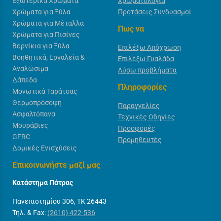
Εξωτερικά Χρώματα
Χρωματολόγια
Χρώματα για Ξύλα
Προτάσεις Συνδυασμοί
Χρώματα για Μέταλλα
Πως να
Χρώματα για Πισίνες
Βερνίκια για Ξύλα
Επιλέξω Απόχρωση
Βοηθητικά, Εργαλεία &
Επιλέξω Γυαλάδα
Αναλώσιμα
Λύσω προβλήματα
Δάπεδα
Πληροφορίες
Μονωτικά Ταράτσας
Θερμοπρόσοψη
Παραγγελίες
Ασφαλτόπανα
Τεχνικές Οδηγίες
Μουράβιες
Προσφορές
GFRC
Προμηθευτές
Δομικές Ενισχύσεις
Επικοινωνήστε μαζί μας
Κατάστημα Πάτρας
Πανεπιστημίου 306, ΤΚ 26443
Τηλ. & Fax:
(2610) 422-536