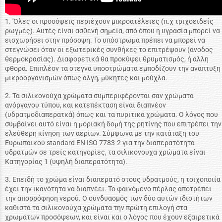
1. 'Ολες οι προσόψεις περιέχουν μικροατέλειες (π.χ τριχοειδείς
ρωγμές). Αυτές είναι ασθενή σημεία, από όπου η υγρασία μπορεί να
εισχωρήσει στην πρόσοψη. Το υπόστρωμα πρέπει να μπορεί να
στεγνώσει όταν οι εξωτερικές συνθήκες το επιτρέψουν (άνοδος
θερμοκρασίας). Διαφορετικά θα προκύψει θρυματισμός, ή άλλη
φθορά. Επιπλέον τα στεγνά υποστρώματα εμποδίζουν την ανάπτυξη
μικροοργανισμών όπως άλγη, μύκητες και μούχλα.
2. Τα σιλικονούχα χρώματα συμπεριφέρονται σαν χρώματα
ανόργανου τύπου, και κατεπέκταση είναι διαπνέον
(υδρατμοδιαπερατκά) όπως και τα πυριτικά χρώματα. Ο λόγος που
συμβαίνει αυτό είναι η μοριακή δομή της ρητίνης που επιτρέπει την
ελεύθερη κίνηση των αερίων. Σύμφωνα με την κατάταξη του
Ευρωπαικού standard ΕΝ ISO 7783-2 για την διαπερατότητα
υδρατμών σε τρείς κατηγορίες, τα σιλικονουχα χρώματα είναι
Κατηγορίας 1 (υψηλή διαπερατότητα).
3. Επειδή το χρώμα είναι διαπερατό στους υδρατμούς, η τοιχοποιία
έχει την ικανότητα να διαπνέει. Το φαινόμενο πέρλας αποτρέπει
την απορρόφηση νερού. Ο συνδυασμός των δύο αυτών ιδιοτήτων
καθιστά τα σιλικονούχα χρώματα την πρώτη επιλογή στα
χρωμάτων προσόψεων, και είναι και ο λόγος που έχουν εξαιρετικά