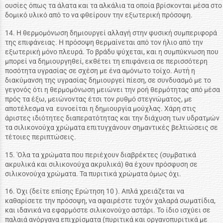
ουσίες όπως τα άλατα και τα αλκάλια τα οποία βρίσκονται μέσα στο
δομικό υλικό από το να φθείρουν την εξωτερική πρόσοψη.
14. Η θερμομόνωση δημιουργεί αλλαγή στην φυσική συμπεριφορά
της επιφάνειας. Η πρόσοψη θερμαίνεται από τον ήλιο από την
εξωτερική μόνο πλευρά. Το βράδυ ψύχεται, και η συμπύκνωση που
μπορεί να δημιουργηθεί, εκθέτει τη επιφάνεια σε περισσότερη
ποσότητα υγρασίας σε σχέση με ένα αμόνωτο τοίχο. Αυτή η
διακύμανση της υγρασίας δημιουργεί πίεση, σε συνδυασμό με το
γεγονός ότι η θερμομόνωση μειώνει την ροή θερμότητας από μέσα
πρός τα έξω, μειώνοντας έτσι τον ρυθμό στεγνώματος, με
αποτέλεσμα να ευνοείται η δημιουργία μούχλας. Χάρη στις
άριστες ιδιότητες διαπερατότητας και την διάχυση των υδρατμών
τα σιλικονούχα χρώματα επιτυγχάνουν σημαντικές βελτιώσεις σε
τέτοιες περιπτώσεις.
15. 'Ολα τα χρώματα που περιέχουν διαβρέκτες (συμβατικά
ακρυλικά και σιλικονούχα ακρυλικά) θα έχουν πρόσφυση σε
σιλικονούχα χρώματα. Τα πυριτικά χρώματα όμως όχι.
16. Όχι (δείτε επίσης Ερώτηση 10 ). Απλά χρειάζεται να
καθαρίσετε την πρόσοψη, να αφαιρέστε τυχόν χαλαρά σωματίδια,
και ιδανικά να εφαρμόστε σιλικονούχο αστάρι. Το ίδιο ισχύει σε
παλαιά ανόργανα επιχρίσματα (πυριτικά και οργανοπυριτικά με