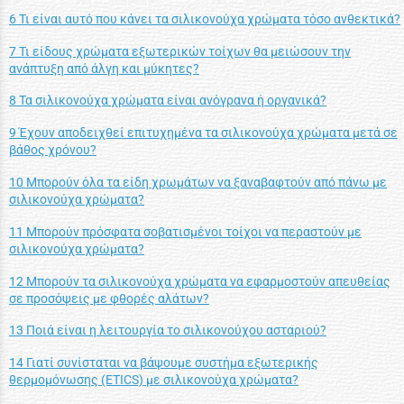
6 Τι είναι αυτό που κάνει τα σιλικονούχα χρώματα τόσο ανθεκτικά?
7 Τι είδους χρώματα εξωτερικών τοίχων θα μειώσουν την
ανάπτυξη από άλγη και μύκητες?
8 Τα σιλικονούχα χρώματα είναι ανόγρανα ή οργανικά?
9 Έχουν αποδειχθεί επιτυχημένα τα σιλικονούχα χρώματα μετά σε
βάθος χρόνου?
10 Μπορούν όλα τα είδη χρωμάτων να ξαναβαφτούν από πάνω με
σιλικονούχα χρώματα?
11 Μπορούν πρόσφατα σοβατισμένοι τοίχοι να περαστούν με
σιλικονούχα χρώματα?
12 Μπορούν τα σιλικονούχα χρώματα να εφαρμοστούν απευθείας
σε προσόψεις με φθορές αλάτων?
13 Ποιά είναι η λειτουργία το σιλικονούχου ασταριού?
14 Γιατί συνίσταται να βάψουμε συστήμα εξωτερικής
θερμομόνωσης (ETICS) με σιλικονούχα χρώματα?