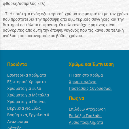
φθορές/ασπρίλες κτλ).
17. Η ποιότητα ενός εξωτερικού χρώματος μετριέται με τον χρόνο
που προστατεύει την πρόσοψη από εξωτερικές συνθήκες και την
διατηρεί σε τέλεια εμφάνιση. Οι σιλικονούχες ρητίνες είναι
ασύγκριτες από αυτή την άποψη, γεγονός που τις κάνει σε τελική
ανάλυση πιο οικονομικές σε βάθος χρόνου.
Προιόντα
Χρώμα και Έμπνευση
Εσωτερικά Χρώματα
Η Τάση στο Χρώμα
Εξωτερικά Χρώματα
Χρωματολόγια
Χρώματα για Ξύλα
Προτάσεις Συνδυασμοί
Χρώματα για Μέταλλα
Πως να
Χρώματα για Πισίνες
Βερνίκια για Ξύλα
Επιλέξω Απόχρωση
Βοηθητικά, Εργαλεία &
Επιλέξω Γυαλάδα
Αναλώσιμα
Λύσω προβλήματα
Δάπεδα