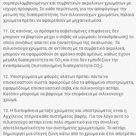
συμπεριλαμβανομένων και συμβατικών ακρυλικων χρωμάτων με
ισχυρή πρόσφυση. Σε κάθε περίπτωση, για την αποφύγουμε την
μείωση της διαπερατότητας των σιλικονούχων χρωμάτων, παλαιά
χρώματα πρέπει να αφαιρεθούν με μηχανικά μέσα.
11. Ως κανόνας, οι πρόσφατα σοβατισμένες επιφάνειες δεν
μπορούν να βαφτούν μέχρι ο σοβάς να ωριμάσει (ενανθράκωση) το
οποίο συνήθως απαιτεί και ξαναστήσιμο της σκαλωσιάς. Τα
σιλικονούχα χρώματα, σε αντίθεση με τα συμβατικά ακρυλικά,
μπορούν να εφαρμοσθούν σε φρέσκο σοβά αμέσως, καθώς έχουν
μεγάλη διαπερατότητα σε CO
και έτσι δεν εμποδίζουν την
2
ενανθράκωση (πιστοποιημένη διαπερατότητα CO
).
2
12. Υποστρώματα με φθορές αλάτων πρέπει πάντα να
επισκευαστούν σωστά: αφαιρούμε όλα τα φθαρμένα υποστρώματα,
εφαρμόζουμε επισκευαστικό σοβά, και σιλικονούχο αστάρι.
Κατόπιν μπορούμε να βάψουμε την επιφάνεια με σιλικονούχο
χρώμα.
13. Η διεπιφάνεια μεταξύ χρώματος και υποστρώματος είναι η
Αχχίλειος πτέρνα κάθε συστήματος βαφής. Για τον λόγο αυτό το
σιλικονούχο αστάρι είναι πολύ σημαντικό για την συνολική
αποτελεσματικότητα του συστήματος χρωματισμού. Το αστάρι
δημιουργεί μια στεγνή ζώνη κάτω από το χρώμα και έτσι αποτρέπει