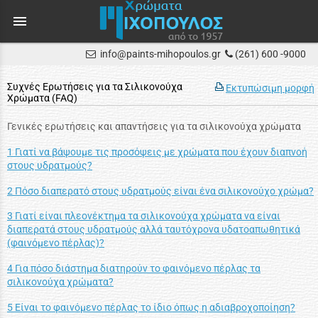
menu
info@paints-mihopoulos.gr
(261) 600 -9000
Συχνές Ερωτήσεις για τα Σιλικονούχα
Εκτυπώσιμη μορφή
Χρώματα (FAQ)
Γενικές ερωτήσεις και απαντήσεις για τα σιλικονούχα χρώματα
1 Γιατί να βάψουμε τις προσόψεις με χρώματα που έχουν διαπνοή
στους υδρατμούς?
2 Πόσο διαπερατό στους υδρατμούς είναι ένα σιλικονούχο χρώμα?
3 Γιατί είναι πλεονέκτημα τα σιλικονούχα χρώματα να είναι
διαπερατά στους υδρατμούς αλλά ταυτόχρονα υδατοαπωθητικά
(φαινόμενο πέρλας)?
4 Για πόσο διάστημα διατηρούν το φαινόμενο πέρλας τα
σιλικονούχα χρώματα?
5 Είναι το φαινόμενο πέρλας το ίδιο όπως η αδιαβροχοποίηση?