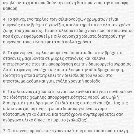
υψηλή αντοχή και απωθούν την σκόνη διατηρώντας την πρόσοψη
καθαρή.
4. Το φαινόμενο πέρλας των σιλικονούχων χρωμάτων είναι
εμφανές όταν βρέχει ή χιονίζει, και διατηρείται σε όλο τον χρόνο
ζωής του χρώματος. Τα αποτελέσματα δείχνουν πώς οι επιφάνειες
που έχουν εφαρμοσθεί με σιλικονούχα χρώματα διατηρούν την
εμφάνιση τους τέλεια μετά από πολλά χρόνια.
5. Το φαινόμενο πέρλας μπορεί να διαπιστωθεί όταν βρέχει: οι
σταγόνες μαζεύονται σε μικρές σταγόνες και κυλάνε,
αποτρέποντας έτσι την απορρόφηση και την δημιουργεία υγρασίας.
Αυτό το φαινόμενο έχει ως αποτέλεσμα την αδιαβροχοποίηση,
ιδιότητα η οποία αποτρέπει την διείσδυση του νερού στο
υπόστρωμα ακόμα και για μεγάλη χρονική περίοδο.
6. Τα σιλικονούχα χρώματα είναι πολύ ανθεκτικά γιατί συνδυάζουν
τις ιδιότητες χαμηλής απορροφητικότητας νερού με υψηλή
διαπερατότητα υδρατμών. Οι ιδιότητες αυτές είναι εξαιτίας της
σιλικονούχας ρητίνης, η οποία δημιουργεί ένα ισχυρό
υδατοαπωθητικό δίκτυο, και ταυτόχρονα συμπεριφέρεται σαν
ανόργανο υλικό όπως το πυρίτιο (χαλαζίας).
7. Οι στεγνές προσόψεις έχουν καλύτερη προστασία από τα άλγη