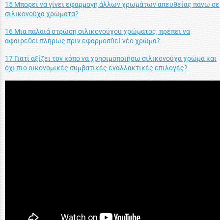
15 Μπορεί να γίνει εφαρμογή άλλων χρωμάτων απευθείας πάνω σε
σιλικονούχα χρώματα?
16 Μια παλαιά στρώση σιλικονούχου χρώματος, πρέπει να
αφαιρεθεί πλήρως πριν εφαρμοσθεί νέο χρώμα?
17 Γιατί αξίζει τον κόπο να χρησιμοποιήσω σιλικονούχα χρώμα και
όχι πιο οικονομικές συμβατικές εναλλακτικές επιλογές?