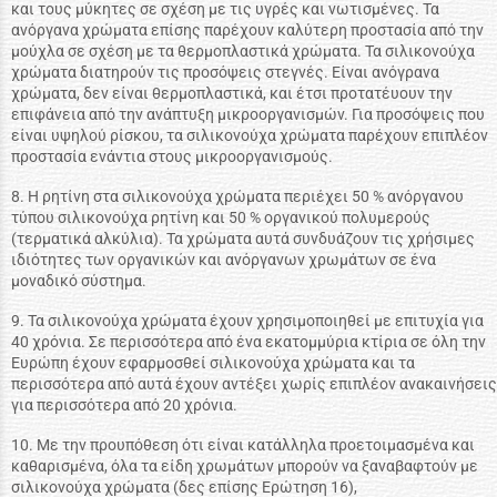
και τους μύκητες σε σχέση με τις υγρές και νωτισμένες. Τα
ανόργανα χρώματα επίσης παρέχουν καλύτερη προστασία από την
μούχλα σε σχέση με τα θερμοπλαστικά χρώματα. Τα σιλικονούχα
χρώματα διατηρούν τις προσόψεις στεγνές. Είναι ανόγρανα
χρώματα, δεν είναι θερμοπλαστικά, και έτσι προτατέυουν την
επιφάνεια από την ανάπτυξη μικροοργανισμών. Για προσόψεις που
είναι υψηλού ρίσκου, τα σιλικονούχα χρώματα παρέχουν επιπλέον
προστασία ενάντια στους μικροοργανισμούς.
8. Η ρητίνη στα σιλικονούχα χρώματα περιέχει 50 % ανόργανου
τύπου σιλικονούχα ρητίνη και 50 % οργανικού πολυμερούς
(τερματικά αλκύλια). Τα χρώματα αυτά συνδυάζουν τις χρήσιμες
ιδιότητες των οργανικών και ανόργανων χρωμάτων σε ένα
μοναδικό σύστημα.
9. Τα σιλικονούχα χρώματα έχουν χρησιμοποιηθεί με επιτυχία για
40 χρόνια. Σε περισσότερα από ένα εκατομμύρια κτίρια σε όλη την
Ευρώπη έχουν εφαρμοσθεί σιλικονούχα χρώματα και τα
περισσότερα από αυτά έχουν αντέξει χωρίς επιπλέον ανακαινήσεις
για περισσότερα από 20 χρόνια.
10. Με την προυπόθεση ότι είναι κατάλληλα προετοιμασμένα και
καθαρισμένα, όλα τα είδη χρωμάτων μπορούν να ξαναβαφτούν με
σιλικονούχα χρώματα (δες επίσης Ερώτηση 16),