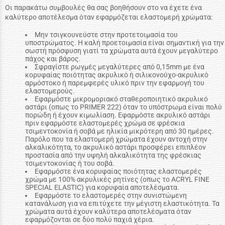
Οι παρακάτω συμβουλές θα σας βοηθήσουν στο να έχετε ένα
καλύτερο αποτέλεσμα όταν εφαρμόζεται ελαστομερή χρώματα:
Μην τσιγκουνεύστε στην προτετοιμασία του
υποστρώματος. Η καλή προετοιμασία είναι σημαντική για την
σωστή πρόσφυση γιατί τα χρώματα αυτά έχουν μεγαλύτερο
πάχος και βάρος.
Σφραγίστε ρωγμές μεγαλύτερες από 0,15mm με ένα
κορυφαίας ποιότητας ακρυλικό ή σιλικονούχο-ακρυλικό
αρμόστοκο ή παρεμφερές υλικό πριν την εφαρμογή του
ελαστομερούς.
Εφαρμόστε μικρομοριακό σταθεροποιητικό ακρυλικό
αστάρι (οπως το PRIMER 222) όταν το υπόστρωμα είναι πολύ
πορώδη ή έχουν κιμωλίαση. Εφαρμόστε ακρυλικό αστάρι
πριν εφαρμόστε ελαστομερές χρώμα σε φρέσκια
τσιμεντοκονία ή σοβά με ηλικία μικρότερη από 30 ημέρες.
Παρόλο που τα ελαστομερή χρώματα έχουν αντοχή στην
αλκαλικότητα, το ακρυλικό αστάρι προσφέρει επιπλέον
προστασία από την υψηλή αλκαλικότητα της φρέσκιας
τσιμεντοκονίας ή του σοβά.
Εφαρμόστε ένα κορυφαίας ποιότητας ελαστομερές
χρώμα με 100% ακρυλικές ρητίνες (οπως το ACRYL FINE
SPECIAL ELASTIC) για κορυφαία αποτελέσματα.
Εφαρμόστε το ελαστομερές στην συνιστώμενη
κατανάλωση για να επιτύχετε την μέγιστη ελαστικότητα. Τα
χρώματα αυτά έχουν καλύτερα αποτελέσματα όταν
εφαρμόζονται σε δύο πολύ παχιά χέρια.