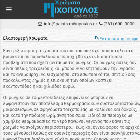
menu
info@paints-mihopoulos.gr
(261) 600 -9000
Ελαστομερή Χρώματα
Εκτυπώσιμη μορφή
Εάν η εξωτερική τοιχοποία του σπιτιού σας έχει κάποια ηλικία ή
βρίσκεται σε παραθαλλάσια περιοχή θα έχετε διαπιστώσει
προβλήματα που σχετίζονται με τις ρωγμές. Οι ρωγμές αυτές δεν
είναι απλώς τριχοειδείς και μπορούν να επιτρέψουν την υγρασία
και το ανεμοβρόχι να εισχωρήσει στο εσωτερικό του σπιτιού σας
προκαλώντας ζημιές η επισκευή των οποίων κοστίζει
εκαντοντάδες ή και χιλιάδες ευρώ.
Οι ρωγμές σε τσιμεντοειδείες επιφάνειες μπορούν να
εμφανιστούν σαν αποτέλεσμα θερμοκρασιακών συστολοδιαστολών,
μικροσεισμών, σε σφηνόματα τοιχοποιίας με κολώνες και δοκούς,
και κατά την πρόωρη ωρίμανση του σοβά. Ειδικά σε περιοχές με
χαμηλές θερμοκρασίες το νερό παγώνει γεγονός που κάνει τις
ρωγμές να ανοίγουν περισσότερο... έως και εννέα φορές το αρχικό
τους μέγεθος! Καθώς σε ορεινές περιοχές δεν είναι ασυνήθιστο να
εμφανίζονται διαδοχικοί κύκλοι παγώματος-ξεπαγώματος, ο