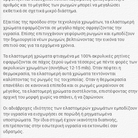
αριθμός και το μέγεθος των ρωγμών μπορεί να μεγαλώσει
εκθετικά σε σχετικά μικρό διάστημα.
Εξαιτίας της προόδου στην τεχνολογία χρωμάτων, τα ελαστομερή
χρώματα εφαρμόζονται σε μεγάλο πάχος σφραγίζοντας την
υγρασία. Επίσης επιτυγχάνουν γεφύρωση ρωγμών και εμποδίζουν
την δημιουργεία νέων ρωγμών, βελτιώνοντας την εικόνα του
σπιτιού σας για τα ερχόμενα χρόνια.
Τα ελαστομερή χρώματα φτιαγμένα με 100% ακρυλικές ρητίνες
εφαρμόζονται σε πάχος ξερού υμένα τέσσερις με πέντε φορές των
ακρυλικών χρωμάτων (συνήθως 12-15 mils). Όταν πέφτει η
θερμοκρασία, τα ελαστομερή αυτά χρώματα τεντόνονται
καλύπτοντας τις ρωγμές τις τοιχοποίας. Οταν η θερμοκρασία
επανέθλει σε κανονικά επίπεδα και οι ρωγμές μικραίνουν σε
μέγεθος, τα ελαστομερή χρώματα συστέλονται, επιστέφοντας στην
αρχική του μορφή χωρίς να σπάνει, ή να ζαρώνουν.
Οι αδιάβροχες ιδιότητες των ελαστομερών χρωμάτων εμποδίζουν
την υγρασία να εισχωρήσει σε πορώδή ή ρηγματωμένα
υποστρώματα. Την ίδια στιγμή έχουν ικανότητα διαπνοής,
επιτρέποντας στην εσωτερική υγρασία να εκτονωθεί σαν
υδρατμός.