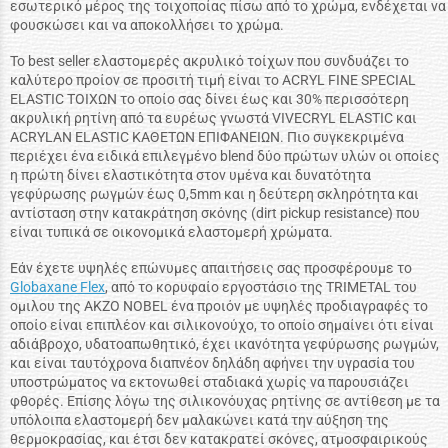
εσωτερικό μέρος της τοιχοποίας πίσω από το χρώμα, ενδέχεται να
φουσκώσει και να αποκολλήσει το χρώμα.
Το best seller ελαστομερές ακρυλικό τοίχων που συνδυάζει το
καλύτερο προίον σε προσιτή τιμή είναι το ACRYL FINE SPECIAL
ELASTIC ΤΟΙΧΩΝ το οποίο σας δίνει έως και 30% περισσότερη
ακρυλική ρητίνη από τα ευρέως γνωστά VIVECRYL ELASTIC και
ACRYLAN ELASTIC ΚΑΘΕΤΩΝ ΕΠΙΦΑΝΕΙΩΝ. Πιο συγκεκριμένα
περιέχει ένα ειδικά επιλεγμένο blend δύο πρώτων υλών οι οποίες
η πρώτη δίνει ελαστικότητα στον υμένα και δυνατότητα
γεφύρωσης ρωγμών έως 0,5mm και η δεύτερη σκληρότητα και
αντίσταση στην κατακράτηση σκόνης (dirt pickup resistance) που
είναι τυπικά σε οικονομικά ελαστομερή χρώματα.
Εάν έχετε υψηλές επώνυμες απαιτήσεις σας προσφέρουμε το
Globaxane Flex
, από το κορυφαίο εργοστάσιο της TRIMETAL του
ομιλου της AKZO NOBEL ένα προιόν με υψηλές προδιαγραφές το
οποίο είναι επιπλέον και σιλικονούχο, το οποίο σημαίνει ότι είναι
αδιάβροχο, υδατοαπωθητικό, έχει ικανότητα γεφύρωσης ρωγμών,
και είναι ταυτόχρονα διαπνέον δηλάδη αφήνει την υγρασία του
υποστρώματος να εκτονωθεί σταδιακά χωρίς να παρουσιάζει
φθορές. Επίσης λόγω της σιλικονόυχας ρητίνης σε αντίθεση με τα
υπόλοιπα ελαστομερή δεν μαλακώνει κατά την αύξηση της
θερμοκρασίας, και έτσι δεν κατακρατεί σκόνες, ατμοσφαιρικούς