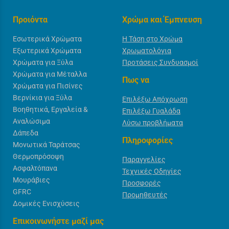
Προιόντα
Χρώμα και Έμπνευση
Εσωτερικά Χρώματα
Η Τάση στο Χρώμα
Εξωτερικά Χρώματα
Χρωματολόγια
Χρώματα για Ξύλα
Προτάσεις Συνδυασμοί
Χρώματα για Μέταλλα
Πως να
Χρώματα για Πισίνες
Βερνίκια για Ξύλα
Επιλέξω Απόχρωση
Βοηθητικά, Εργαλεία &
Επιλέξω Γυαλάδα
Αναλώσιμα
Λύσω προβλήματα
Δάπεδα
Πληροφορίες
Μονωτικά Ταράτσας
Θερμοπρόσοψη
Παραγγελίες
Ασφαλτόπανα
Τεχνικές Οδηγίες
Μουράβιες
Προσφορές
GFRC
Προμηθευτές
Δομικές Ενισχύσεις
Επικοινωνήστε μαζί μας