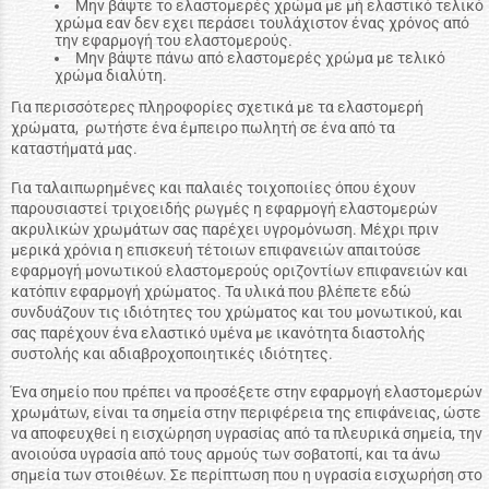
Μην βάψτε το ελαστομερές χρώμα με μή ελαστικό τελικό
χρώμα εαν δεν εχει περάσει τουλάχιστον ένας χρόνος από
την εφαρμογή του ελαστομερούς.
Μην βάψτε πάνω από ελαστομερές χρώμα με τελικό
χρώμα διαλύτη.
Για περισσότερες πληροφορίες σχετικά με τα ελαστομερή
χρώματα, ρωτήστε ένα έμπειρο πωλητή σε ένα από τα
καταστήματά μας.
Για ταλαιπωρημένες και παλαιές τοιχοποιίες όπου έχουν
παρουσιαστεί τριχοειδής ρωγμές η εφαρμογή ελαστομερών
ακρυλικών χρωμάτων σας παρέχει υγρομόνωση. Μέχρι πριν
μερικά χρόνια η επισκευή τέτοιων επιφανειών απαιτούσε
εφαρμογή μονωτικού ελαστομερούς οριζοντίων επιφανειών και
κατόπιν εφαρμογή χρώματος. Τα υλικά που βλέπετε εδώ
συνδυάζουν τις ιδιότητες του χρώματος και του μονωτικού, και
σας παρέχουν ένα ελαστικό υμένα με ικανότητα διαστολής
συστολής και αδιαβροχοποιητικές ιδιότητες.
Ένα σημείο που πρέπει να προσέξετε στην εφαρμογή ελαστομερών
χρωμάτων, είναι τα σημεία στην περιφέρεια της επιφάνειας, ώστε
να αποφευχθεί η εισχώρηση υγρασίας από τα πλευρικά σημεία, την
ανοιούσα υγρασία από τους αρμούς των σοβατοπί, και τα άνω
σημεία των στοιθέων. Σε περίπτωση που η υγρασία εισχωρήση στο