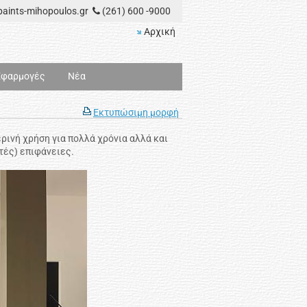
aints-mihopoulos.gr
(261) 600 -9000
Αρχική
Εφαρμογές
Νέα
Εκτυπώσιμη μορφή
ρινή χρήση για πολλά χρόνια αλλά και
τές) επιφάνειες.