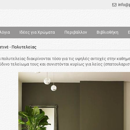
info@p
λόγια
Ιδέες για Χρώματα
Περιβάλλον
Βιβλιοθήκη
τινέ - Πολυτελείας
 πολυτελείας διακρίνονται τόσο για τις υψηλές αντοχές στην καθημε
ύδινο τελείωμα τους και συνιστόνται κυρίως για λείες (σπατουλαρισ