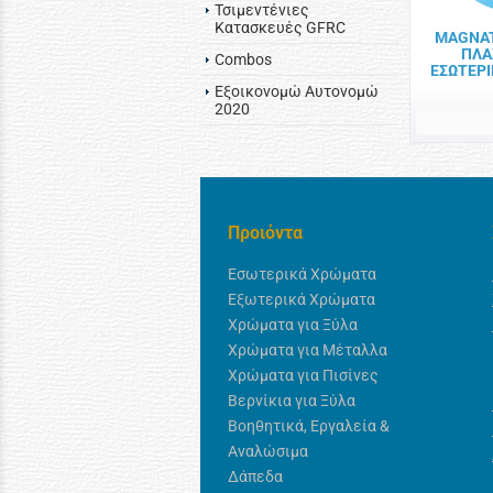
Τσιμεντένιες
Κατασκευές GFRC
MAGNAT
ΠΛΑ
Combos
ΕΣΩΤΕΡΙ
Εξοικονομώ Αυτονομώ
2020
Προιόντα
Εσωτερικά Χρώματα
Εξωτερικά Χρώματα
Χρώματα για Ξύλα
Χρώματα για Μέταλλα
Χρώματα για Πισίνες
Βερνίκια για Ξύλα
Βοηθητικά, Εργαλεία &
Αναλώσιμα
Δάπεδα