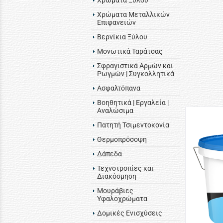
Χρώματα Ξύλου
Χρώματα Μεταλλικών
Επιφανειών
Βερνίκια Ξύλου
Μονωτικά Ταράτσας
Σφραγιστικά Αρμών και
Ρωγμών | Συγκολλητικά
Ασφαλτόπανα
Βοηθητικά | Εργαλεία |
Αναλώσιμα
Πατητή Τσιμεντοκονία
Θερμοπρόσοψη
Δάπεδα
Τεχνοτροπίες και
Διακόσμηση
Μουράβιες
Υφαλοχρώματα
Δομικές Ενισχύσεις