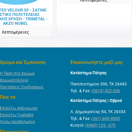
EX VELOUR SF - ΣΑΤΙΝΕ
ΣΤΙΚΟ ΠΟΛΥΤΕΛΕΙΑΣ
ΚΗΣ ΧΡΗΣΗ - TRIMETAL -
AKZO NOBEL
Λεπτομέρειες
Χρώμα και Έμπνευση
Επικοινωνήστε μαζί μας
Κατάστημα Πάτρας
Η Τάση στο Χρώμα
Χρωματολόγια
Πανεπιστημίου 306, ΤΚ 26443
Προτάσεις Συνδυασμοί
Τηλ. & Fax:
(2610) 422-536
Πως να
Κατάστημα Πάτρας | Οβρυά
Επιλέξω Απόχρωση
Λ. Δημοκρατίας 84, ΤΚ 26334
Επιλέξω Γυαλάδα
Τηλ. & Fax:
(261) 600-9000
Λύσω προβλήματα
Κινητό:
(6985) 125 - 675
Πληροφορίες