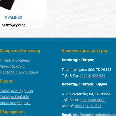
OVALINES
Λεπτομέρειες
Χρώμα και Έμπνευση
Επικοινωνήστε μαζί μας
Κατάστημα Πάτρας
Η Τάση στο Χρώμα
Χρωματολόγια
Πανεπιστημίου 306, ΤΚ 26443
Προτάσεις Συνδυασμοί
Τηλ. & Fax:
(2610) 422-536
Πως να
Κατάστημα Πάτρας | Οβρυά
Επιλέξω Απόχρωση
Λ. Δημοκρατίας 84, ΤΚ 26334
Επιλέξω Γυαλάδα
Τηλ. & Fax:
(261) 600-9000
Λύσω προβλήματα
Κινητό:
(6985) 125 - 675
Πληροφορίες
Email:
info@paints-mihopoulos.