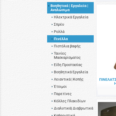
Βοηθητικά | Εργαλεία |
Αναλώσιμα
Ηλεκτρικά Εργαλεία
Σπρέυ
Ρολλά
Πινέλλα
Πιστόλια βαφής
Ταινίες
Μασκαρίσματος
Είδη Προστασίας
Βοηθητικά Εργαλεία
Λειαντικά | Κοπής
ΠΙΝΕΛΑΤΣ
Έτοιμοι
Παρετίνες
Κόλλες Πλακιδίων
Διαλυτικά| Διαβρωτικά
Καθαριστικά