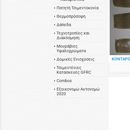
Πατητή Τσιμεντοκονία
Θερμοπρόσοψη
Δάπεδα
Τεχνοτροπίες και
Διακόσμηση
Μουράβιες
Υφαλοχρώματα
ΚΟΝΤΑΡΟ
Δομικές Ενισχύσεις
Τσιμεντένιες
Κατασκευές GFRC
Combos
Εξοικονομώ Αυτονομώ
2020