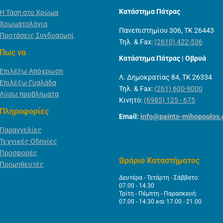
Κατάστημα Πάτρας
Η Τάση στο Χρώμα
Χρωματολόγια
Πανεπιστημίου 306, ΤΚ 26443
Προτάσεις Συνδυασμοί
Τηλ. & Fax:
(2610) 422-536
Πως να
Κατάστημα Πάτρας | Οβρυά
Επιλέξω Απόχρωση
Λ. Δημοκρατίας 84, ΤΚ 26334
Επιλέξω Γυαλάδα
Τηλ. & Fax:
(261) 600-9000
Λύσω προβλήματα
Κινητό:
(6985) 125 - 675
Πληροφορίες
Email:
info@paints-mihopoulos.
Παραγγελίες
Τεχνικές Οδηγίες
Προσφορές
Ωράριο Καταστήματος
Προμηθευτές
Δευτέρα - Τετάρτη - Σάββατο:
07.00 - 14.30
Τρίτη - Πέμπτη - Παρασκευή:
07.00 - 14.30 και 17.00 - 21.00