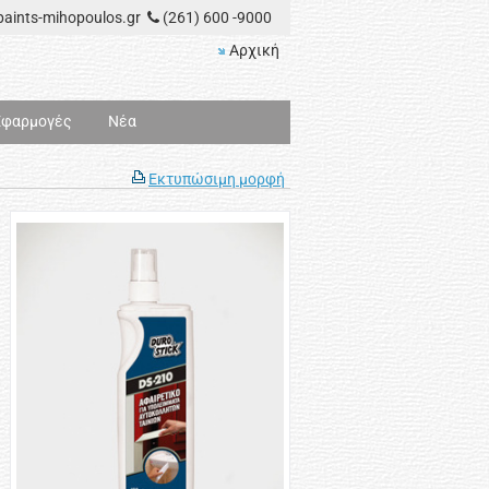
aints-mihopoulos.gr
(261) 600 -9000
Αρχική
Εφαρμογές
Νέα
Εκτυπώσιμη μορφή