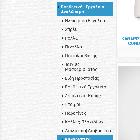
Βοηθητικά | Εργαλεία |
Αναλώσιμα
Ηλεκτρικά Εργαλεία
Σπρέυ
Ρολλά
ΚΑΘΑΡΙΣ
COND
Πινέλλα
Πιστόλια βαφής
Ταινίες
Μασκαρίσματος
Είδη Προστασίας
Βοηθητικά Εργαλεία
Λειαντικά | Κοπής
Έτοιμοι
Παρετίνες
Κόλλες Πλακιδίων
Διαλυτικά| Διαβρωτικά
Καθαριστικά