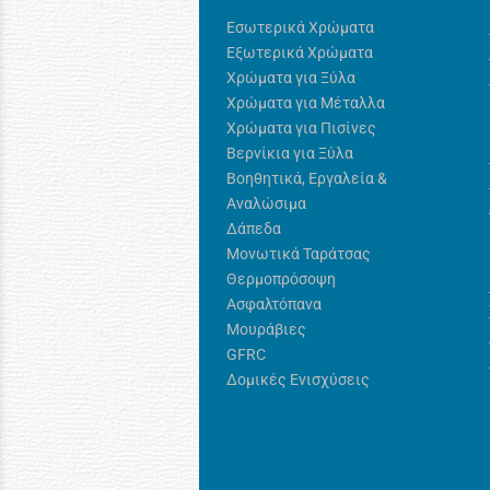
Εσωτερικά Χρώματα
Εξωτερικά Χρώματα
Χρώματα για Ξύλα
Χρώματα για Μέταλλα
Χρώματα για Πισίνες
Βερνίκια για Ξύλα
Βοηθητικά, Εργαλεία &
Αναλώσιμα
Δάπεδα
Μονωτικά Ταράτσας
Θερμοπρόσοψη
Ασφαλτόπανα
Μουράβιες
GFRC
Δομικές Ενισχύσεις