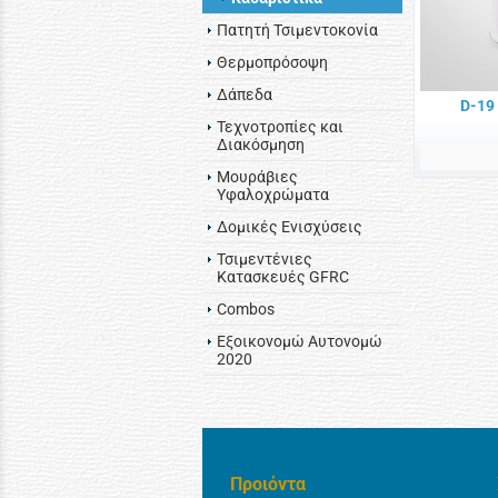
Πατητή Τσιμεντοκονία
Θερμοπρόσοψη
Δάπεδα
D-19
Τεχνοτροπίες και
Διακόσμηση
Μουράβιες
Υφαλοχρώματα
Δομικές Ενισχύσεις
Τσιμεντένιες
Κατασκευές GFRC
Combos
Εξοικονομώ Αυτονομώ
2020
Προιόντα