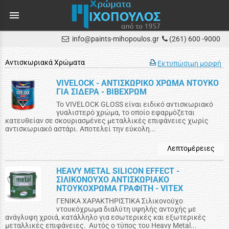
menu
info@paints-mihopoulos.gr
(261) 600 -9000
Αντισκωριακά Χρώματα
Εκτυπώσιμη μορφή
VIVELOCK - ΑΝΤΙΣΚΩΡΙΚΟ ΧΡΩΜΑ ΝΤΟΥΚΟ
ΓΙΑ ΣΙΔΕΡΑ - ΒΙΒΕΧΡΩΜ
Το VIVELOCK GLOSS είναι ειδικό αντισκωριακό
γυαλιστερό χρώμα, το οποίο εφαρμόζεται
κατευθείαν σε σκουριασμένες μεταλλικές επιφάνειες χωρίς
αντισκωριακό αστάρι. Αποτελεί την εύκολη...
Λεπτομέρειες
HEAVY METAL SILICON EFFECT -
ΣΙΛΙΚΟΝΟΥΧΟ ΑΝΤΙΣΚΩΡΙΑΚΟ
ΝΤΟΥΚΟΧΡΩΜΑ ΓΡΑΦΙΤΗ - VITEX
ΓΕΝΙΚΑ ΧΑΡΑΚΤΗΡΙΣΤΙΚΑ Σιλικονούχο
ντουκόχρωμα διαλύτη υψηλής αντοχής με
ανάγλυφη χροιά, κατάλληλο για εσωτερικές και εξωτερικές
μεταλλικές επιφάνειες. Αυτός ο τύπος του Heavy Metal...