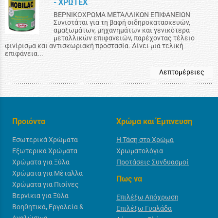
- XΡΩΤΕΧ
ΒΕΡΝΙΚΟΧΡΩΜΑ ΜΕΤΑΛΛΙΚΩΝ ΕΠΙΦΑΝΕΙΩΝ
Συνιστάται για τη βαφή σιδηροκατασκευών,
αμαξωμάτων, μηχανημάτων και γενικότερα
μεταλλικών επιφανειών, παρέχοντας τέλειο
φινίρισμα και αντισκωριακή προστασία. Δίνει μια τελική
επιφάνεια...
Λεπτομέρειες
Προιόντα
Χρώμα και Έμπνευση
Εσωτερικά Χρώματα
Η Τάση στο Χρώμα
Εξωτερικά Χρώματα
Χρωματολόγια
Χρώματα για Ξύλα
Προτάσεις Συνδυασμοί
Χρώματα για Μέταλλα
Πως να
Χρώματα για Πισίνες
Βερνίκια για Ξύλα
Επιλέξω Απόχρωση
Βοηθητικά, Εργαλεία &
Επιλέξω Γυαλάδα
Αναλώσιμα