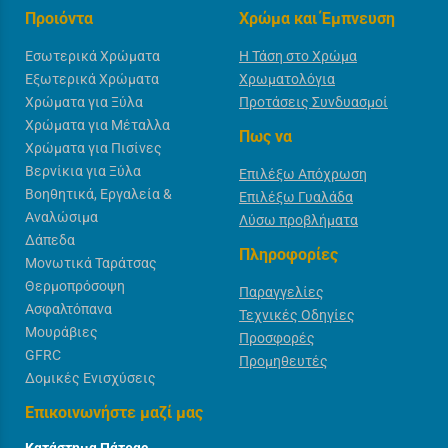
Προιόντα
Χρώμα και Έμπνευση
Εσωτερικά Χρώματα
Η Τάση στο Χρώμα
Εξωτερικά Χρώματα
Χρωματολόγια
Χρώματα για Ξύλα
Προτάσεις Συνδυασμοί
Χρώματα για Μέταλλα
Πως να
Χρώματα για Πισίνες
Βερνίκια για Ξύλα
Επιλέξω Απόχρωση
Βοηθητικά, Εργαλεία &
Επιλέξω Γυαλάδα
Αναλώσιμα
Λύσω προβλήματα
Δάπεδα
Πληροφορίες
Μονωτικά Ταράτσας
Θερμοπρόσοψη
Παραγγελίες
Ασφαλτόπανα
Τεχνικές Οδηγίες
Μουράβιες
Προσφορές
GFRC
Προμηθευτές
Δομικές Ενισχύσεις
Επικοινωνήστε μαζί μας
Κατάστημα Πάτρας