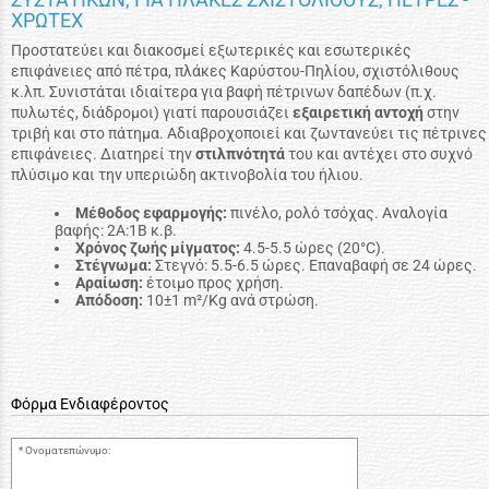
ΧΡΩΤΕΧ
Προστατεύει και διακοσμεί εξωτερικές και εσωτερικές
επιφάνειες από πέτρα, πλάκες Καρύστου-Πηλίου, σχιστόλιθους
κ.λπ. Συνιστάται ιδιαίτερα για βαφή πέτρινων δαπέδων (π.χ.
πυλωτές, διάδρομοι) γιατί παρουσιάζει
εξαιρετική αντοχή
στην
τριβή και στο πάτημα. Αδιαβροχοποιεί και ζωντανεύει τις πέτρινες
επιφάνειες. Διατηρεί την
στιλπνότητά
του και αντέχει στο συχνό
πλύσιμο και την υπεριώδη ακτινοβολία του ήλιου.
Μέθοδος εφαρμογής:
πινέλο, ρολό τσόχας. Αναλογία
βαφής: 2Α:1Β κ.β.
Χρόνος ζωής μίγματος:
4.5-5.5 ώρες (20°C).
Στέγνωμα:
Στεγνό: 5.5-6.5 ώρες. Eπαναβαφή σε 24 ώρες.
Αραίωση:
έτοιμο προς χρήση.
Απόδοση:
10±1 m²/Kg ανά στρώση.
Φόρμα Ενδιαφέροντος
Ονοματεπώνυμο: