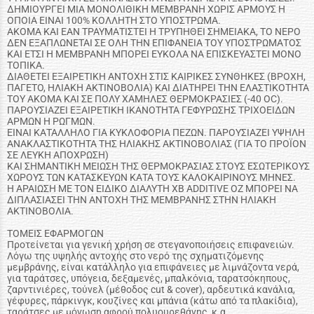
ΔΗΜΙΟΥΡΓΕΙ ΜΙΑ ΜΟΝΟΛΙΘΙΚΗ ΜΕΜΒΡΑΝΗ ΧΩΡΙΣ ΑΡΜΟΥΣ Η
ΟΠΟΙΑ ΕΙΝΑΙ 100% ΚΟΛΛΗΤΗ ΣΤΟ ΥΠΟΣΤΡΩΜΑ.
ΑΚΟΜΑ ΚΑΙ ΕΑΝ ΤΡΑΥΜΑΤΙΣΤΕΙ Η ΤΡΥΠΗΘΕΙ ΣΗΜΕΙΑΚΑ, ΤΟ ΝΕΡΟ
ΔΕΝ ΕΞΑΠΛΩΝΕΤΑΙ ΣΕ ΟΛΗ ΤΗΝ ΕΠΙΦΑΝΕΙΑ ΤΟΥ ΥΠΟΣΤΡΩΜΑΤΟΣ
ΚΑΙ ΕΤΣΙ Η ΜΕΜΒΡΑΝΗ ΜΠΟΡΕΙ ΕΥΚΟΛΑ ΝΑ ΕΠΙΣΚΕΥΑΣΤΕΙ ΜΟΝΟ
ΤΟΠΙΚΑ.
ΔΙΑΘΕΤΕΙ ΕΞΑΙΡΕΤΙΚΗ ΑΝΤΟΧΗ ΣΤΙΣ ΚΑΙΡΙΚΕΣ ΣΥΝΘΗΚΕΣ (ΒΡΟΧΗ,
ΠΑΓΕΤΟ, ΗΛΙΑΚΗ ΑΚΤΙΝΟΒΟΛΙΑ) ΚΑΙ ΔΙΑΤΗΡΕΙ ΤΗΝ ΕΛΑΣΤΙΚΟΤΗΤΑ
ΤΟΥ ΑΚΟΜΑ ΚΑΙ ΣΕ ΠΟΛΥ ΧΑΜΗΛΕΣ ΘΕΡΜΟΚΡΑΣΙΕΣ (-40 OC).
ΠΑΡΟΥΣΙΑΖΕΙ ΕΞΑΙΡΕΤΙΚΗ ΙΚΑΝΟΤΗΤΑ ΓΕΦΥΡΩΣΗΣ ΤΡΙΧΟΕΙΔΩΝ
ΑΡΜΩΝ Η ΡΩΓΜΩΝ.
ΕΙΝΑΙ ΚΑΤΑΛΛΗΛΟ ΓΙΑ ΚΥΚΛΟΦΟΡΙΑ ΠΕΖΩΝ. ΠΑΡΟΥΣΙΑΖΕΙ ΥΨΗΛΗ
ΑΝΑΚΛΑΣΤΙΚΟΤΗΤΑ ΤΗΣ ΗΛΙΑΚΗΣ ΑΚΤΙΝΟΒΟΛΙΑΣ (ΓΙΑ ΤΟ ΠΡΟΪΟΝ
ΣΕ ΛΕΥΚΗ ΑΠΟΧΡΩΣΗ)
ΚΑΙ ΣΗΜΑΝΤΙΚΗ ΜΕΙΩΣΗ ΤΗΣ ΘΕΡΜΟΚΡΑΣΙΑΣ ΣΤΟΥΣ ΕΣΩΤΕΡΙΚΟΥΣ
ΧΩΡΟΥΣ ΤΩΝ ΚΑΤΑΣΚΕΥΩΝ ΚΑΤΑ ΤΟΥΣ ΚΑΛΟΚΑΙΡΙΝΟΥΣ ΜΗΝΕΣ.
Η ΑΡΑΙΩΣΗ ΜΕ ΤΟΝ ΕΙΔΙΚΟ ΔΙΑΛΥΤΗ XB ADDITIVE OZ ΜΠΟΡΕΙ ΝΑ
ΔΙΠΛΑΣΙΑΣΕΙ ΤΗΝ ΑΝΤΟΧΗ ΤΗΣ ΜΕΜΒΡΑΝΗΣ ΣΤΗΝ ΗΛΙΑΚΗ
ΑΚΤΙΝΟΒΟΛΙΑ.
ΤΟΜΕΙΣ ΕΦΑΡΜΟΓΩΝ
Προτείνεται για γενική χρήση σε στεγανοποιήσεις επιφανειών.
Λόγω της υψηλής αντοχής στο νερό της σχηματιζόμενης
μεμβράνης, είναι κατάλληλο για επιφάνειες με λιμνάζοντα νερά,
για ταράτσες, υπόγεια, δεξαμενές, μπαλκόνια, ταρατσόκηπους,
ζαρντινιέρες, τούνελ (μέθοδος cut & cover), αρδευτικά κανάλια,
γέφυρες, πάρκινγκ, κουζίνες και μπάνια (κάτω από τα πλακίδια),
ταράτσες με μόνωση αφρού πολυουρεθάνης, κ.α.