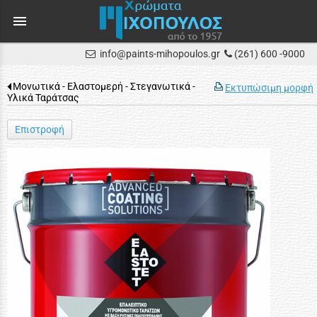
menu
info@paints-mihopoulos.gr
(261) 600 -9000
Μονωτικά - Ελαστομερή - Στεγανωτικά -
Εκτυπώσιμη μορφή
Υλικά Ταράτσας
Επιστροφή