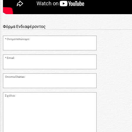
Φόρμα Ενδιαφέροντος
Ονοματεπώνυμο:
Email:
Onoma Etairias:
Σχόλια: