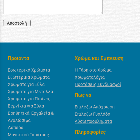
Αποστολή
Προιόντα
Χρώμα και Έμπνευση
Εσωτερικά Χρώματα
Η Τάση στο Χρώμα
Εξωτερικά Χρώματα
Χρωματολόγια
Χρώματα για Ξύλα
Προτάσεις Συνδυασμοί
Χρώματα για Μέταλλα
Πως να
Χρώματα για Πισίνες
Βερνίκια για Ξύλα
Επιλέξω Απόχρωση
Βοηθητικά, Εργαλεία &
Επιλέξω Γυαλάδα
Αναλώσιμα
Λύσω προβλήματα
Δάπεδα
Πληροφορίες
Μονωτικά Ταράτσας