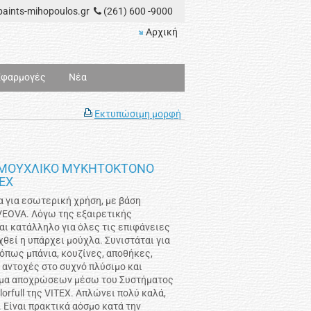
aints-mihopoulos.gr
(261) 600 -9000
Αρχική
Εφαρμογές
Νέα
Εκτυπώσιμη μορφή
ΤΙΜΟΥΧΛΙΚΟ ΜΥΚΗΤΟΚΤΟΝΟ
EX
 για εσωτερική χρήση, με βάση
VEOVA. Λόγω της εξαιρετικής
αι κατάλληλο για όλες τις επιφάνειες
χθεί η υπάρχει μούχλα. Συνιστάται για
όπως μπάνια, κουζίνες, αποθήκες,
 αντοχές στο συχνό πλύσιμο και
άμα αποχρώσεων μέσω του Συστήματος
rfull της VITEX. Απλώνει πολύ καλά,
 Είναι πρακτικά αόσμο κατά την