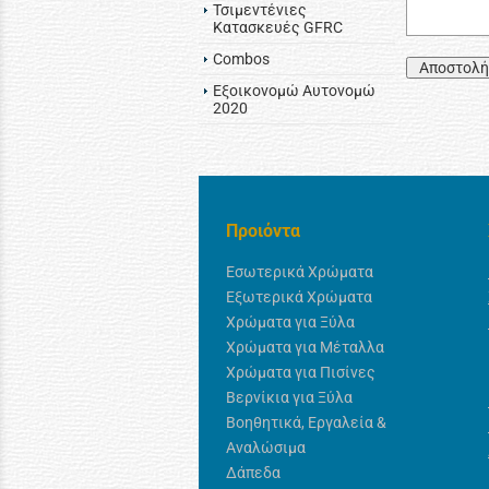
Τσιμεντένιες
Κατασκευές GFRC
Combos
Αποστολή
Εξοικονομώ Αυτονομώ
2020
Προιόντα
Εσωτερικά Χρώματα
Εξωτερικά Χρώματα
Χρώματα για Ξύλα
Χρώματα για Μέταλλα
Χρώματα για Πισίνες
Βερνίκια για Ξύλα
Βοηθητικά, Εργαλεία &
Αναλώσιμα
Δάπεδα