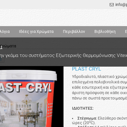
info@p
λόγια
Ιδέες για Χρώματα
Περιβάλλον
Βιβλιοθήκη
α
 Χρώματα
την γκάμα του συστήματος Εξωτερικής Θερμομόνωσης Vite
ή
PLAST CRYL
Υδροδιαλυτό, πλαστικό χρώμα
επιλεγμένα πολυβινυλικά συμπ
κάθε εσωτερική και εξωτερικ
άριστη πρόσφυση σε κάθε οικ
πάνω σε σωστά προετοιμασμ
ΙΔΙΟΤΗΤΕΣ:
Στέγνωμα
: Ελεύθερο σκόν
0
ώρες (20
C).