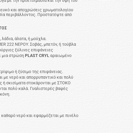
ογα με την προετοιμασία και την υφή του
 λευκό και αποχρώσεις χρωματολογίου
σία περιβάλλοντος. Προστατέψτε από
ΤΟΣ
 λάδια, άλατα, ή μούχλα.
ER 222 ΝΕΡΟΥ. Σοβάς, μπετόν, ή τούβλα
ύργιες ξύλινες επιφάνειες
ε μια στρώση
PLAST CRYL
αραιωμένο
ρίψιμο ή ξύσιμο της επιφάνειας.
 με νερό και απορρυπαντικό και πολύ
ς ή σκισίματα στοκάρονται με ΣΤΟΚΟ
ται πολύ καλά. Γυαλιστερές βαφές
σκόνη.
 καθαρό νερό και εφαρμόζεται με πινέλο