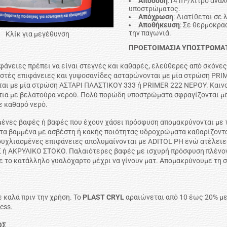
Απόδοση
:14 m²/λίτρο ανάλ
υποστρώματος.
Απόχρωση
: Διατίθεται σε
Αποθήκευση
: Σε θερμοκρα
την παγωνιά.
Κλίκ για μεγέθυνση
ΠΡΟΕΤΟΙΜΑΣΙΑ ΥΠΟΣΤΡΩΜΑ
φάνειες πρέπει να είναι στεγνές και καθαρές, ελεύθερες από σκόνες,
στές επιφάνειες και γυψοσανίδες ασταρώνονται με μία στρώση PRIM
αι με μία στρώση ΑΣΤΑΡΙ ΠΛΑΣΤΙΚΟΥ 333 ή PRIMER 222 ΝΕΡΟΥ. Καινο
ια με βελατούρα νερού. Πολύ πορώδη υποστρώματα σφραγίζονται μ
ε καθαρό νερό.
ένες βαφές ή βαφές που έχουν χάσει πρόσφυση απομακρύνονται με τ
α βαμμένα με ασβέστη ή κακής ποιότητας υδροχρώματα καθαρίζονται
ουχλιασμένες επιφάνειες απολυμαίνονται με ADITOL PH ενώ ατέλειε
ή ΑΚΡΥΛΙΚΟ ΣΤΟΚΟ. Παλαιότερες βαφές με ισχυρή πρόσφυση πλένον
ε το κατάλληλο γυαλόχαρτο μέχρι να γίνουν ματ. Απομακρύνουμε τη 
Η
 καλά πριν την χρήση. Το
PLAST CRYL
αραιώνεται από 10 έως 20% με
less.
ΟΣ