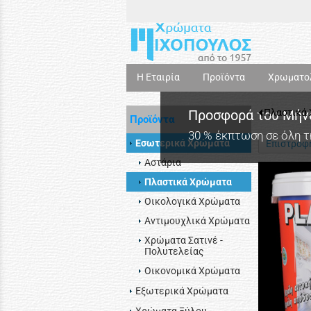
Η Εταιρία
Προϊόντα
Χρωματο
Προσφορά του Μήν
Πλαστικά
Προϊόντα
30 % έκπτωση σε όλη 
Εσωτερικά Χρώματα
Επιστροφ
Αστάρια
Πλαστικά Χρώματα
Οικολογικά Χρώματα
Αντιμουχλικά Χρώματα
Χρώματα Σατινέ -
Πολυτελείας
Οικονομικά Χρώματα
Εξωτερικά Χρώματα