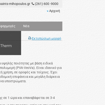
aints-mihopoulos.gr
(261) 600 -9000
Αρχική
Εφαρμογές
Νέα
Εκτυπώσιμη μορφή
xTherm
 υψηλής ποιότητας με βάση ειδικά
ολυμερή (PVA-VeoVa). Είναι ιδανικό για
ή χρήση, σε οροφές και τοίχους. Έχει
οδομική επιφάνεια και μεγάλη διάρκεια
ένα υποστρώματα.
ης σε 1 ώρα και επαναβάφεται σε 3-4