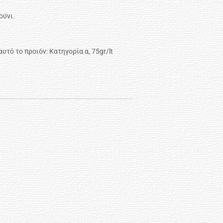
ούνι.
τό το προιόν: Κατηγορία α, 75gr/lt