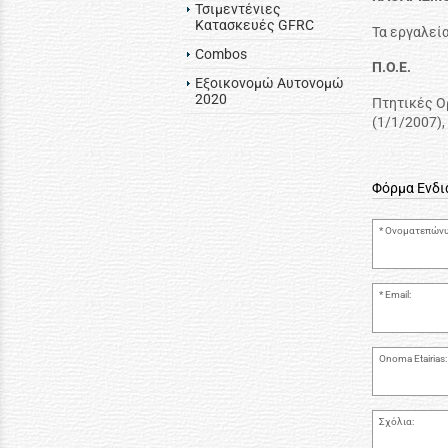
Τσιμεντένιες
Κατασκευές GFRC
Τα εργαλεί
Combos
Π.Ο.Ε.
Εξοικονομώ Αυτονομώ
2020
Πτητικές Ορ
(1/1/2007), 
Φόρμα Ενδ
Ονοματεπώνυ
Email:
Onoma Etairias:
Σχόλια: