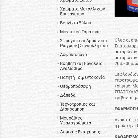
Χρώματα Ξύλου
Χρώματα Μεταλλικών
Επιφανειών
Βερνίκια Ξύλου
Μονωτικά Ταράτσας
Όλες οι επι
Σφραγιστικά Αρμών και
Ρωγμών | Συγκολλητικά
Σπατουλαρι
ασταρώνοντ
Ασφαλτόπανα
ασταρώνοντ
20% - 30% μ
Βοηθητικά | Εργαλεία |
Αναλώσιμα
Ξεφλουδισμ
Πατητή Τσιμεντοκονία
Υποστρώματ
τρίψιμο. Μ
Θερμοπρόσοψη
ΣΠΑΤΟΥΛΑΣ 
Δάπεδα
τρίβονται μ
Τεχνοτροπίες και
ΕΦΑΡΜΟΓ
Διακόσμηση
Μουράβιες
Ανακατέψτε
Υφαλοχρώματα
ή ρολό ή air
Δομικές Ενισχύσεις
ΚΑΘΑΡΙΣΜ