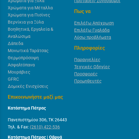
Χρώματα για Ξύλα
Προτάσεις Συνδυασμοί
Χρώματα για Μέταλλα
Πως να
Χρώματα για Πισίνες
Βερνίκια για Ξύλα
Επιλέξω Απόχρωση
Βοηθητικά, Εργαλεία &
Επιλέξω Γυαλάδα
Αναλώσιμα
Λύσω προβλήματα
Δάπεδα
Πληροφορίες
Μονωτικά Ταράτσας
Θερμοπρόσοψη
Παραγγελίες
Ασφαλτόπανα
Τεχνικές Οδηγίες
Μουράβιες
Προσφορές
GFRC
Προμηθευτές
Δομικές Ενισχύσεις
Επικοινωνήστε μαζί μας
Κατάστημα Πάτρας
Πανεπιστημίου 306, ΤΚ 26443
Τηλ. & Fax:
(2610) 422-536
Κατάστημα Πάτρας | Οβρυά