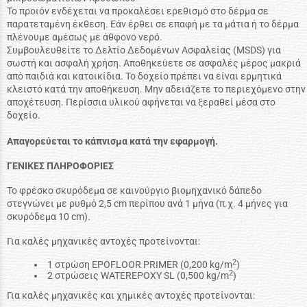
Το προιόν ενδέχεται να προκαλέσει ερεθισμό στο δέρμα σε
παρατεταμένη έκθεση. Εάν έρθει σε επαφή με τα μάτια ή το δέρμα
πλένουμε αμέσως με άθφονο νερό.
Συμβουλευθείτε το Δελτίο Δεδομένων Ασφαλείας (MSDS) για
σωστή και ασφαλή χρήση. Αποθηκεύετε σε ασφαλές μέρος μακριά
από παιδιά και κατοικίδια. Το δοχείο πρέπει να είναι ερμητικά
κλειστό κατά την αποθήκευση. Μην αδειάζετε το περιεχόμενο στην
αποχέτευση. Περίσσια υλικού αφήνεται να ξεραθεί μέσα στο
δοχείο.
Απαγορεύεται το κάπνισμα κατά την εφαρμογή.
ΓΕΝΙΚΕΣ ΠΛΗΡΟΦΟΡΙΕΣ
Το φρέσκο σκυρόδεμα σε καινούργιο βιομηχανικό δάπεδο
στεγνώνει με ρυθμό 2,5 cm περίπου ανά 1 μήνα (π.χ. 4 μήνες για
σκυρόδεμα 10 cm).
Για καλές μηχανικές αντοχές προτείνονται:
2
1 στρώση EPOFLOOR PRIMER (0,200 kg/m
)
2
2 στρώσεις WATEREPOXY SL (0,500 kg/m
)
Για καλές μηχανικές και χημικές αντοχές προτείνονται: