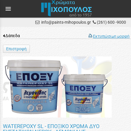
menu
info@paints-mihopoulos.gr
(261) 600 -9000
Δάπεδα
Εκτυπώσιμη μορφή
Επιστροφή
WATEREPOXY SL - ΕΠΟΞΙΚΟ ΧΡΩΜΑ ΔΥΟ