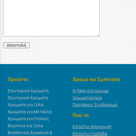
Αποστολή
Προιόντα
Χρώμα και Έμπνευση
Εσωτερικά Χρώματα
Η Τάση στο Χρώμα
Εξωτερικά Χρώματα
Χρωματολόγια
Χρώματα για Ξύλα
Προτάσεις Συνδυασμοί
Χρώματα για Μέταλλα
Πως να
Χρώματα για Πισίνες
Βερνίκια για Ξύλα
Επιλέξω Απόχρωση
Βοηθητικά, Εργαλεία &
Επιλέξω Γυαλάδα