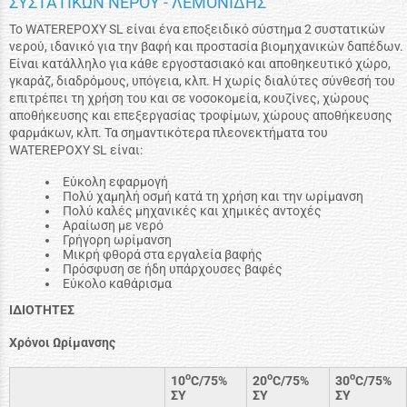
ΣΥΣΤΑΤΙΚΩΝ ΝΕΡΟΥ - ΛΕΜΟΝΙΔΗΣ
Το WATEREPOXY SL είναι ένα εποξειδικό σύστημα 2 συστατικών
νερού, ιδανικό για την βαφή και προστασία βιομηχανικών δαπέδων.
Είναι κατάλληλο για κάθε εργοστασιακό και αποθηκευτικό χώρο,
γκαράζ, διαδρόμους, υπόγεια, κλπ. Η χωρίς διαλύτες σύνθεσή του
επιτρέπει τη χρήση του και σε νοσοκομεία, κουζίνες, χώρους
αποθήκευσης και επεξεργασίας τροφίμων, χώρους αποθήκευσης
φαρμάκων, κλπ. Τα σημαντικότερα πλεονεκτήματα του
WATEREPOXY SL είναι:
Εύκολη εφαρμογή
Πολύ χαμηλή οσμή κατά τη χρήση και την ωρίμανση
Πολύ καλές μηχανικές και χημικές αντοχές
Αραίωση με νερό
Γρήγορη ωρίμανση
Μικρή φθορά στα εργαλεία βαφής
Πρόσφυση σε ήδη υπάρχουσες βαφές
Εύκολο καθάρισμα
ΙΔΙΟΤΗΤΕΣ
Χρόνοι Ωρίμανσης
o
o
o
10
C/75%
20
C/75%
30
C/75%
ΣΥ
ΣΥ
ΣΥ