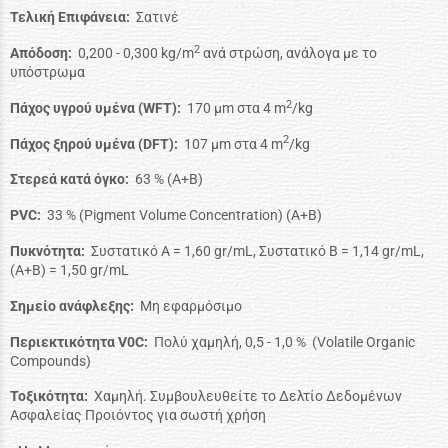
Τελική Επιφάνεια:
Σατινέ
2
Απόδοση:
0,200 - 0,300 kg/m
ανά στρώση, ανάλογα με το
υπόστρωμα
2
Πάχος υγρού υμένα (WFT):
170 μm στα 4 m
/kg
2
Πάχος ξηρού υμένα (DFT):
107 μm στα 4 m
/kg
Στερεά κατά όγκο:
63 % (Α+Β)
PVC:
33 % (Pigment Volume Concentration) (A+B)
Πυκνότητα:
Συστατικό Α = 1,60 gr/mL, Συστατικό Β = 1,14 gr/mL,
(A+B) = 1,50 gr/mL
Σημείο ανάφλεξης:
Μη εφαρμόσιμο
Περιεκτικότητα V0C:
Πολύ χαμηλή, 0,5 - 1,0 % (Volatile Organic
Compounds)
Τοξικότητα:
Χαμηλή. Συμβουλευθείτε το Δελτίο Δεδομένων
Ασφαλείας Προιόντος για σωστή χρήση