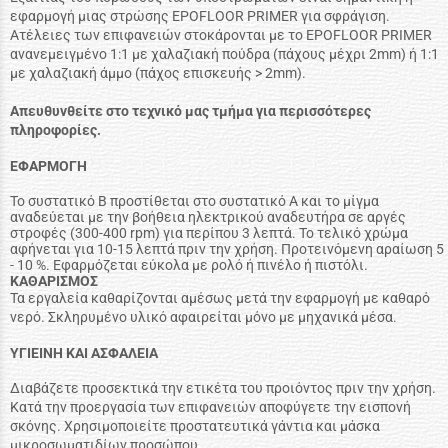
εφαρμογή μιας στρώσης EPOFLOOR PRIMER για σφράγιση.
Ατέλειες των επιφανειών στοκάρονται με το EPOFLOOR PRIMER
ανανεμειγμένο 1:1 με χαλαζιακή πούδρα (πάχους μέχρι 2mm) ή 1:1
με χαλαζιακή άμμο (πάχος επισκευής > 2mm).
Απευθυνθείτε στο τεχνικό μας τμήμα για περισσότερες
πληροφορίες.
ΕΦΑΡΜΟΓΗ
Το συστατικό Β προστίθεται στο συστατικό Α και το μίγμα
αναδεύεται με την βοήθεια ηλεκτρικού αναδευτήρα σε αργές
στροφές (300-400 rpm) για περίπου 3 λεπτά. Το τελικό χρώμα
αφήνεται για 10-15 λεπτά πριν την χρήση. Προτεινόμενη αραίωση 5
- 10 %. Εφαρμόζεται εύκολα με ρολό ή πινέλο ή πιστόλι.
ΚΑΘΑΡΙΣΜΟΣ
Τα εργαλεία καθαρίζονται αμέσως μετά την εφαρμογή με καθαρό
νερό. Σκληρυμένο υλικό αφαιρείται μόνο με μηχανικά μέσα.
ΥΓΙΕΙΝΗ ΚΑΙ ΑΣΦΑΛΕΙΑ
Διαβάζετε προσεκτικά την ετικέτα του προιόντος πριν την χρήση.
Κατά την προεργασία των επιφανειών αποφύγετε την εισπονή
σκόνης. Χρησιμοποιείτε προστατευτικά γάντια και μάσκα
μικροσωματιδίων προσώπου