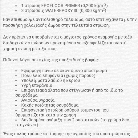
2
1 στρώση EPOFLOOR PRIMER (0,200 kg/m
)
2
3 στρώσεις WATEREPOXY SL (0,800 kg/m
)
Εάν επιθυμούμε αντιολισθηρό τελείωμα, αυτό επιτυγχάνετα με την
προσθήκη χαλαζιακής άμμου στην τελευταία στρώση.
Δεν πρέπει να υπερβαίνεται ο μέγιστος χρόνος αναμονής μεταξύ
διαδοχικών στρώσεων προκειμένου να εξασφαλίζεται σωστή
χημική ένωση μεταξύ τους.
Πιθανοί λόγοι αστοχίας της εποξειδικής βαφής:
Εφαρμογή πάνω σε σκονισμένο υπόστρωμα
Πολύ λεία επιφάνεια (χωρίς πόρους)
Υπολείμματα λαδιού ή κεριού
Υγρή επιφάνεια
Επιφανειακά άλατα που στέγνωσαν ή από το ίδιο το
σκυρόδεμα
Ανιούσα υγρασία
Κακής ποιότητας σκυρόδεμα
Επιφανειακή στρώση σαθρού τσιμέντου που
θρυμματίζεται κατά την χρήση
Λανθασμένη ανάμιξη των 2 συστατικών (το χρώμα δεν
στεγνώνει)
'Ενας απλός τρόπος εκτίμησης της υγρασίας του υποστρώματος