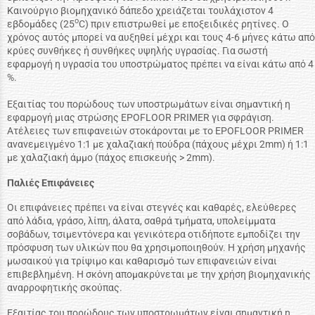
Καινούργιο βιομηχανικό δάπεδο χρειάζεται τουλάχιστον 4
ο
εβδομάδες (25
C) πριν επιστρωθεί με εποξειδικές ρητίνες. Ο
χρόνος αυτός μπορεί να αυξηθεί μέχρι και τους 4-6 μήνες κάτω από
κρύες συνθήκες ή συνθήκες υψηλής υγρασίας. Για σωστή
εφαρμογή η υγρασία του υποστρώματος πρέπει να είναι κάτω από 4
%.
Εξαιτίας του πορώδους των υποστρωμάτων είναι σημαντική η
εφαρμογή μιας στρώσης EPOFLOOR PRIMER για σφράγιση.
Ατέλειες των επιφανειών στοκάρονται με το EPOFLOOR PRIMER
ανανεμειγμένο 1:1 με χαλαζιακή πούδρα (πάχους μέχρι 2mm) ή 1:1
με χαλαζιακή άμμο (πάχος επισκευής > 2mm).
Παλιές Επιφάνειες
Οι επιφάνειες πρέπει να είναι στεγνές και καθαρές, ελεύθερες
από λάδια, γράσο, λίπη, άλατα, σαθρά τμήματα, υπολείμματα
σοβάδων, τσιμεντόνερα και γενικότερα οτιδήποτε εμποδίζει την
πρόσφυση των υλικών που θα χρησιμοποιηθούν. Η χρήση μηχανής
μωσαικού για τρίψιμο και καθαρισμό των επιφανειών είναι
επιβεβλημένη. Η σκόνη απομακρύνεται με την χρήση βιομηχανικής
αναρροφητικής σκούπας.
Εξαιτίας του πορώδους των υποστρωμάτων είναι σημαντική η