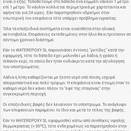
είναι ο εξής: Τοποθετούμε στο δάπεδο ένα κομμάτι νάυλον 1 μέτρο
επί 1 μέτρο. Το νάυλον κολλιέται περιμετρικά με χαρτοταινία και
αφήνεται για 24 ώρες. Εάν παρατηρηθούν υδρατμοί στην
εσωτερική του επιφάνεια τότε υπάρχει πρόβλημα υγρασίας.
'Ολα τα εποξειδικά συστήματα είναι ευαίσθητα στην ηλιακή
ακτινοβολία. Επιφάνειες εκτεθειμένες στον ήλιο θα κιτρινίσουν σε
σύντομο χρονικό διάστημα.
Εάν το WATEREPOXY SL παρουσιάσει έντονες "ρυτίδες" κατά την
εφαρμογή, τότε το δάπεδο έχει μολυνθεί με λάδια, ή γράσο ή
πιθανόν κερί, το οποίο δεν ήταν ευδιάκριτο κατά την αξιολόγηση
του υποστρώματος.
Λάδια ή λίπη καθαρίζονται με ξεστό νερό υπό πίεση, ισχυρά
απορρυπαντικά και πολύ τρίψιμο. Η επιφάνεια είναι έτοιμη όταν το
καθαρό νερό δεν κάνει πλέον το "εφέ της σταγόνας" στην
συγκεκριμένη περιοχή.
Οι εποξειδικές βαφές δεν λειαίνουν το υπόστρωμα. Το ανάγλυφο
των επιφανειών παραμένει το ίδιο και μετά το τέλος της βαφής.
Εάν το WATEREPOXY SL εφαρμοσθεί κάτω από συνθήκες υψηλής
o
θερμοκρασίας (> 30
C), τότε ενδεχομένως να παρατηρηθούν στην