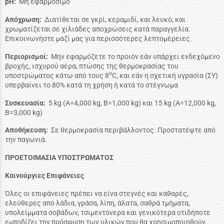
pH:
Μη εφαρμόσιμο
Απόχρωση:
Διατίθεται σε γκρί, κεραμιδί, και λευκό, και
χρωματίζεται σε χιλιάδες αποχρώσεις κατά παραγγελία.
Επικοινωνήστε μαζί μας για περισσότερες λεπτομέρειες.
Περιορισμοί:
Μην εφαρμόζετε το προιόν εάν υπάρχει ενδεχόμενο
βροχής, ισχυρού αέρα, πτώσης της θερμοκρασίας του
ο
υποστρώματος κάτω από τους 8
C, και εάν η σχετική υγρασία (ΣΥ)
υπερβαίνει το 80% κατά τη χρήση ή κατά το στέγνωμα
Συσκευασία:
5 kg (A=4,000 kg, B=1,000 kg) και 15 kg (A=12,000 kg,
B=3,000 kg)
Αποθήκευση:
Σε θερμοκρασία περιβάλλοντος. Προστατέψτε από
την παγωνιά.
ΠΡΟΕΤΟΙΜΑΣΙΑ ΥΠΟΣΤΡΩΜΑΤΟΣ
Καινούργιες Επιφάνειες
Όλες οι επιφάνειες πρέπει να είνα στεγνές και καθαρές,
ελεύθερες από λάδια, γράσα, λίπη, άλατα, σαθρά τμήματα,
υπολείμματα σοβάδων, τσιμεντόνερα και γενικότερα οτιδήποτε
εμποδίζει την πρόσφυση των υλικών που θα χρησιμοποιηθούν.