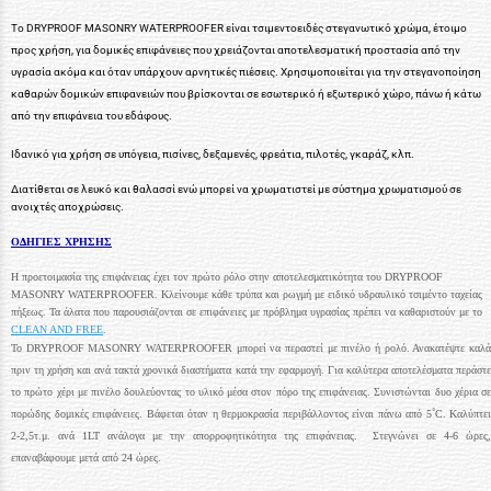
Το DRYPROOF MASONRY WATERPROOFER είναι τσιμεντοειδές στεγανωτικό χρώμα, έτοιμο
προς χρήση, για δομικές επιφάνειες που χρειάζονται αποτελεσματική προστασία από την
υγρασία ακόμα και όταν υπάρχουν αρνητικές πιέσεις. Χρησιμοποιείται για την στεγανοποίηση
καθαρών δομικών επιφανειών που βρίσκονται σε εσωτερικό ή εξωτερικό χώρο, πάνω ή κάτω
από την επιφάνεια του εδάφους.
Ιδανικό για χρήση σε υπόγεια, πισίνες, δεξαμενές, φρεάτια, πιλοτές, γκαράζ, κλπ.
Διατίθεται σε λευκό και θαλασσί ενώ μπορεί να χρωματιστεί με σύστημα χρωματισμού σε
ανοιχτές αποχρώσεις.
ΟΔΗΓΙΕΣ ΧΡΗΣΗΣ
Η προετοιμασία της επιφάνειας έχει τον πρώτο ρόλο στην αποτελεσματικότητα του DRYPROOF
MASONRY WATERPROOFER. Κλείνουμε κάθε τρύπα και ρωγμή με ειδικό υδραυλικό τσιμέντο ταχείας
πήξεως. Τα άλατα που παρουσιάζονται σε επιφάνειες με πρόβλημα υγρασίας πρέπει να καθαριστούν με το
CLEAN AND FREE
.
Το DRYPROOF MASONRY WATERPROOFER μπορεί να περαστεί με πινέλο ή ρολό. Ανακατέψτε καλά
πριν τη χρήση και ανά τακτά χρονικά διαστήματα κατά την εφαρμογή. Για καλύτερα αποτελέσματα περάστε
το πρώτο χέρι με πινέλο δουλεύοντας το υλικό μέσα στον πόρο της επιφάνειας. Συνιστώνται δυο χέρια σε
πορώδης δομικές επιφάνειες. Βάφεται όταν η θερμοκρασία περιβάλλοντος είναι πάνω από 5˚C. Καλύπτει
2-2,5τ.μ. ανά 1LT ανάλογα με την απορροφητικότητα της επιφάνειας. Στεγνώνει σε 4-6 ώρες,
επαναβάφουμε μετά από 24 ώρες.