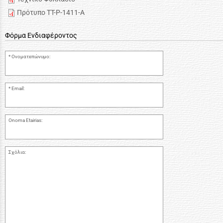
Πρότυπο TT-P-1411-A
Φόρμα Ενδιαφέροντος
Ονοματεπώνυμο:
Email:
Onoma Etairias:
Σχόλια: