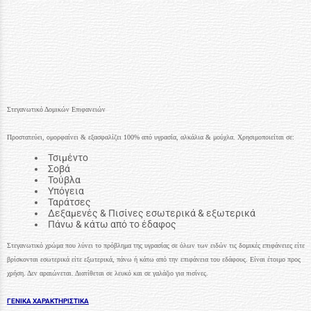
Στεγανωτικό Δομικών Επιφανειών
Προστατεύει, ομορφαίνει & εξασφαλίζει 100% από υγρασία, αλκάλια & μούχλα. Χρησιμοποιείται σε:
Τσιμέντο
Σοβά
Τούβλα
Υπόγεια
Ταράτσες
Δεξαμενές & Πισίνες εσωτερικά & εξωτερικά
Πάνω & κάτω από το έδαφος
Στεγανωτικό χρώμα που λύνει το πρόβλημα της υγρασίας σε όλων των ειδών τις δομικές επιφάνειες είτε
βρίσκονται εσωτερικά είτε εξωτερικά, πάνω ή κάτω από την επιφάνεια του εδάφους. Είναι έτοιμο προς
χρήση. Δεν αραιώνεται. Διατίθεται σε λευκό και σε γαλάζιο για πισίνες.
ΓΕΝΙΚΑ ΧΑΡΑΚΤΗΡΙΣΤΙΚΑ