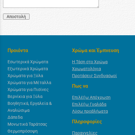
Αποστολή
Προιόντα
Χρώμα και Έμπνευση
Εσωτερικά Χρώματα
Η Τάση στο Χρώμα
Εξωτερικά Χρώματα
Χρωματολόγια
Χρώματα για Ξύλα
Προτάσεις Συνδυασμοί
Χρώματα για Μέταλλα
Πως να
Χρώματα για Πισίνες
Βερνίκια για Ξύλα
Επιλέξω Απόχρωση
Βοηθητικά, Εργαλεία &
Επιλέξω Γυαλάδα
Αναλώσιμα
Λύσω προβλήματα
Δάπεδα
Πληροφορίες
Μονωτικά Ταράτσας
Θερμοπρόσοψη
Παραγγελίες