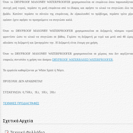
Όταν το DRYPROOF MASONRY WATERPROOFER χρησιμοποιείται σε επιφάνεια όπου παρουσιάζεται
συνεχή ροή νερού, περάστε τη μισή επιφάνεια από το έδαφος και αφήστε το υλικό να στεγνώσει όλο το
βράδυ. Κατόπιν περάστε το σύνολο της επιφάνειας. Αν εξακολουθεί το πρόβλημα, περάστε τρίτο χέρι
εφόσον έχετε αφήσει το προηγούμενο να στεγνώσει καλά.
Όταν το DRYPROOF MASONRY WATERPROOFER χρησιμοποιείται σε δεξαμενές πόσιμου νερού
φροντίστε ώστε το υλικό να στεγνώσει σε βάθος. Γεμίστε τη δεξαμενή με νερό και μετά από 48 ώρες
αδειάστε τη δεξαμενή και ξαναγεμίστε την. Η δεξαμενή είναι έτοιμη για χρήση.
Όταν το DRYPROOF MASONRY WATERPROOFER χρησιμοποιείται σε χώρους που δεν αερίζονται
επαρκώς συνιστάτε η χρήση του άοσμου
DRYPROOF WATERBASED WATERPROOFER
.
Τα εργαλεία καθαρίζονται με White Spirit ή Νέφτι.
ΠΡΟΣΟΧΗ: ΔΕΝ ΑΡΑΙΩΝΕΤΑΙ!
ΣΥΣΚΕΥΑΣΙΑ: 0,750Lt, 3Lt, 10Lt, 20Lt
ΤΕΧΝΙΚΕΣ ΠΡΟΔΙΑΓΡΑΦΕΣ
Σχετικά Αρχεία
Τεχνικό Φυλλάδιο