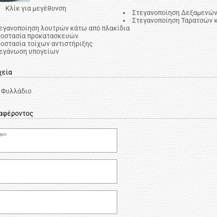
Κλίκ για μεγέθυνση
Στεγανοποίηση Δεξαμενών
Στεγανοποίηση Ταρατσών κ
εγανοποίηση λουτρών κάτω από πλακίδια
οστασία προκατασκευών
οστασία τοίχων αντιστήριξης
εγάνωση υπογείων
χεία
 Φυλλάδιο
ιαφέροντος
μο: