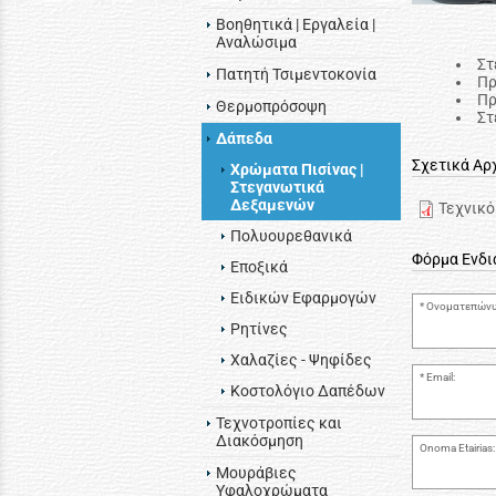
Βοηθητικά | Εργαλεία |
Αναλώσιμα
Στ
Πατητή Τσιμεντοκονία
Πρ
Πρ
Θερμοπρόσοψη
Στ
Δάπεδα
Σχετικά Αρ
Χρώματα Πισίνας |
Στεγανωτικά
Δεξαμενών
Τεχνικό
Πολυουρεθανικά
Φόρμα Ενδ
Εποξικά
Ειδικών Εφαρμογών
Ονοματεπώνυ
Ρητίνες
Χαλαζίες - Ψηφίδες
Email:
Κοστολόγιο Δαπέδων
Τεχνοτροπίες και
Διακόσμηση
Onoma Etairias:
Μουράβιες
Υφαλοχρώματα