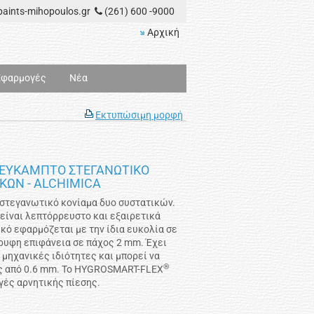
aints-mihopoulos.gr
(261) 600 -9000
Αρχική
Εφαρμογές
Νέα
Εκτυπώσιμη μορφή
 ΕΥΚΑΜΠΤΟ ΣΤΕΓΑΝΩΤΙΚΟ
ΚΩΝ - ALCHIMICA
 στεγανωτικό κονίαμα δυο συστατικών.
 είναι λεπτόρρευστο και εξαιρετικά
κό εφαρμόζεται με την ίδια ευκολία σε
όρυφη επιφάνεια σε πάχος 2 mm. Έχει
μηχανικές ιδιότητες και μπορεί να
®
ς από 0.6 mm. Το HYGROSMART-FLEX
γές αρνητικής πίεσης.