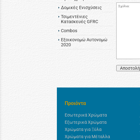
Σχόλια:
Δομικές Ενισχύσεις
Τσιμεντένιες
Κατασκευές GFRC
Combos
Εξοικονομώ Αυτονομώ
2020
Αποστολή
Προιόντα
Εσωτερικά Χρώματα
Εξωτερικά Χρώματα
Χρώματα για Ξύλα
Χρώματα για Μέταλλα