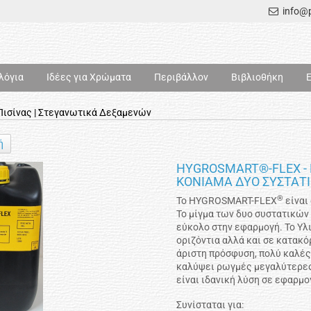
info@p
λόγια
Ιδέες για Χρώματα
Περιβάλλον
Βιβλιοθήκη
ισίνας | Στεγανωτικά Δεξαμενών
ή
HYGROSMART®-FLEX -
ΚΟΝΙΑΜΑ ΔΥΟ ΣΥΣΤΑΤΙ
®
Το HYGROSMART-FLEX
είναι
Το μίγμα των δυο συστατικών
εύκολο στην εφαρμογή. Το Υλι
οριζόντια αλλά και σε κατακ
άριστη πρόσφυση, πολύ καλές 
καλύψει ρωγμές μεγαλύτερε
είναι ιδανική λύση σε εφαρμο
Συνίσταται για: