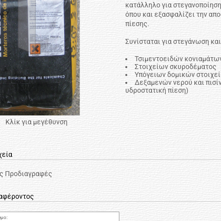
κατάλληλο για στεγανοποίηση
όπου και εξασφαλίζει την α
πίεσης.
Συνίσταται για στεγάνωση και
Τσιμεντοειδών κονιαμάτω
Στοιχείων σκυροδέματος
Υπόγειων δομικών στοιχε
Δεξαμενών νερού και πισί
υδροστατική πίεση)
Κλίκ για μεγέθυνση
χεία
ές Προδιαγραφές
ιαφέροντος
μο: