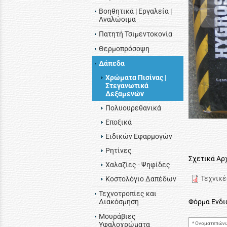
Βοηθητικά | Εργαλεία |
Αναλώσιμα
Πατητή Τσιμεντοκονία
Θερμοπρόσοψη
Δάπεδα
Χρώματα Πισίνας |
Στεγανωτικά
Δεξαμενών
Πολυουρεθανικά
Εποξικά
Ειδικών Εφαρμογών
Ρητίνες
Σχετικά Αρ
Χαλαζίες - Ψηφίδες
Τεχνικ
Κοστολόγιο Δαπέδων
Τεχνοτροπίες και
Διακόσμηση
Φόρμα Ενδ
Μουράβιες
Υφαλοχρώματα
Ονοματεπώνυ