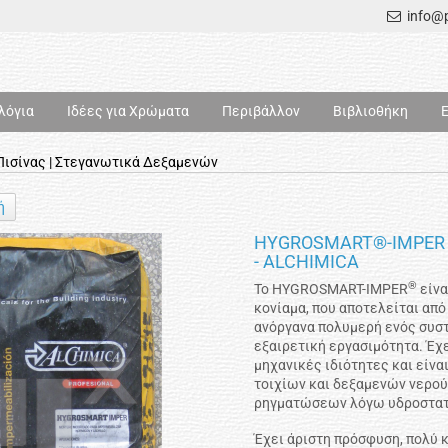
info@p
λόγια
Ιδέες για Χρώματα
Περιβάλλον
Βιβλιοθήκη
ισίνας | Στεγανωτικά Δεξαμενών
ή
HYGROSMART®-IMPER -
- ALCHIMICA
®
Το HYGROSMART-IMPER
είνα
κονίαμα, που αποτελείται από
ανόργανα πολυμερή ενός συστ
εξαιρετική εργασιμότητα. Έχ
μηχανικές ιδιότητες και είν
τοιχίων και δεξαμενών νερού
ρηγματώσεων λόγω υδροστατ
Έχει άριστη πρόσφυση, πολύ κ