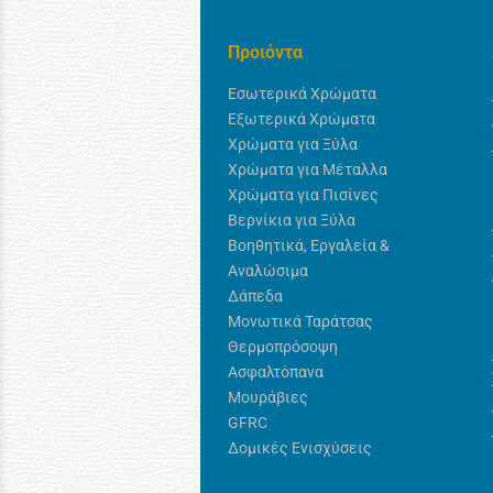
Προιόντα
Εσωτερικά Χρώματα
Εξωτερικά Χρώματα
Χρώματα για Ξύλα
Χρώματα για Μέταλλα
Χρώματα για Πισίνες
Βερνίκια για Ξύλα
Βοηθητικά, Εργαλεία &
Αναλώσιμα
Δάπεδα
Μονωτικά Ταράτσας
Θερμοπρόσοψη
Ασφαλτόπανα
Μουράβιες
GFRC
Δομικές Ενισχύσεις