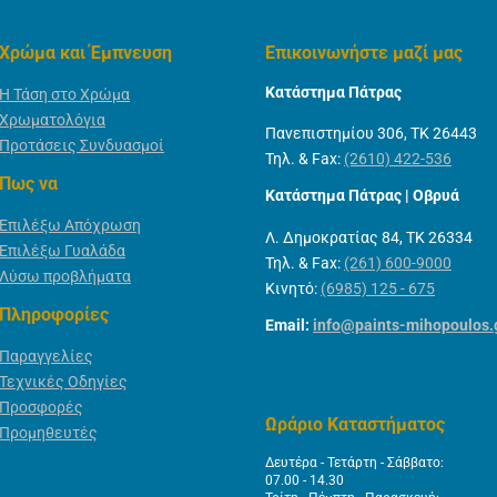
Χρώμα και Έμπνευση
Επικοινωνήστε μαζί μας
Κατάστημα Πάτρας
Η Τάση στο Χρώμα
Χρωματολόγια
Πανεπιστημίου 306, ΤΚ 26443
Προτάσεις Συνδυασμοί
Τηλ. & Fax:
(2610) 422-536
Πως να
Κατάστημα Πάτρας | Οβρυά
Επιλέξω Απόχρωση
Λ. Δημοκρατίας 84, ΤΚ 26334
Επιλέξω Γυαλάδα
Τηλ. & Fax:
(261) 600-9000
Λύσω προβλήματα
Κινητό:
(6985) 125 - 675
Πληροφορίες
Email:
info@paints-mihopoulos.
Παραγγελίες
Τεχνικές Οδηγίες
Προσφορές
Ωράριο Καταστήματος
Προμηθευτές
Δευτέρα - Τετάρτη - Σάββατο:
07.00 - 14.30