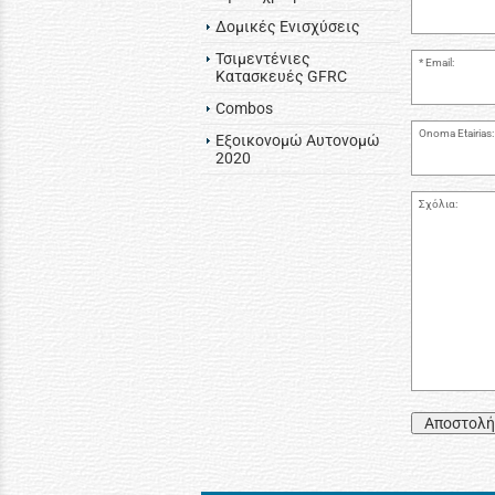
Δομικές Ενισχύσεις
Τσιμεντένιες
Email:
Κατασκευές GFRC
Combos
Onoma Etairias:
Εξοικονομώ Αυτονομώ
2020
Σχόλια:
Αποστολή