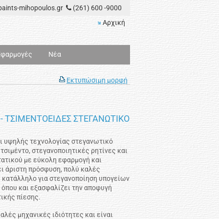
aints-mihopoulos.gr
(261) 600 -9000
Αρχική
Εφαρμογές
Νέα
Εκτυπώσιμη μορφή
 ΤΣΙΜΕΝΤΟΕΙΔΕΣ ΣΤΕΓΑΝΩΤΙΚΟ
ι υψηλής τεχνολογίας στεγανωτικό
 τσιμέντο, στεγανοποιητικές ρητίνες και
ατικού με εύκολη εφαρμογή και
ει άριστη πρόσφυση, πολύ καλές
αι κατάλληλο για στεγανοποίηση υπογείων
 όπου και εξασφαλίζει την αποφυγή
ικής πίεσης.
αλές μηχανικές ιδιότητες και είναι