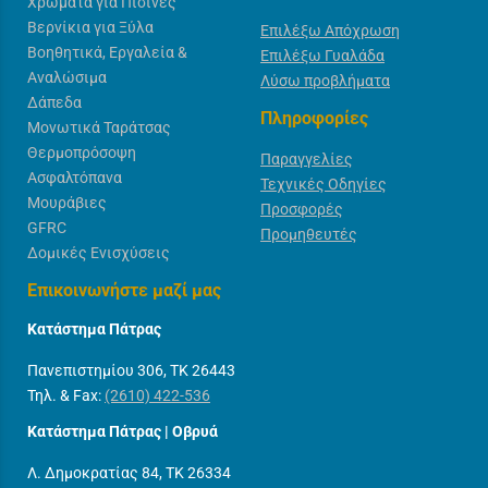
Χρώματα για Πισίνες
Βερνίκια για Ξύλα
Επιλέξω Απόχρωση
Βοηθητικά, Εργαλεία &
Επιλέξω Γυαλάδα
Αναλώσιμα
Λύσω προβλήματα
Δάπεδα
Πληροφορίες
Μονωτικά Ταράτσας
Θερμοπρόσοψη
Παραγγελίες
Ασφαλτόπανα
Τεχνικές Οδηγίες
Μουράβιες
Προσφορές
GFRC
Προμηθευτές
Δομικές Ενισχύσεις
Επικοινωνήστε μαζί μας
Κατάστημα Πάτρας
Πανεπιστημίου 306, ΤΚ 26443
Τηλ. & Fax:
(2610) 422-536
Κατάστημα Πάτρας | Οβρυά
Λ. Δημοκρατίας 84, ΤΚ 26334