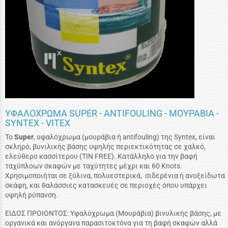
ΥΦΑΛΟΧΡΩΜΑ SUPER - ANTIFOULING - ΜΟΥΡΑΒΙΑ -
SYNTEX - VITEX
To
Super
, υφαλόχρωμα (μουράβια ή antifouling) της Syntex, είναι
σκληρό, βυνιλικής βάσης υψηλής περιεκτικότητας σε χαλκό,
ελεύθερο κασσίτερου (TIN FREE). Κατάλληλο για την βαφή
ταχύπλοων σκαφών με ταχύτητες μέχρι και 60 Knots.
Χρησιμοποιήται σε ξύλινα, πολυεστερικά, σιδερένια ή ανοξείδωτα
σκάφη, και θαλάσσιες κατασκευές σε περιοχές όπου υπάρχει
υψηλή ρύπανση.
ΕΙΔΟΣ ΠΡΟΙΟΝΤΟΣ: Υφαλόχρωμα (Μουράβια) βινυλικής βάσης, με
οργανικά και ανόργανα παρασιτοκτόνα για τη βαφή σκαφών αλλά