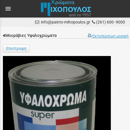
menu
info@paints-mihopoulos.gr
(261) 600 -9000
Μουράβιες Υφαλοχρώματα
Εκτυπώσιμη μορφή
Επιστροφή