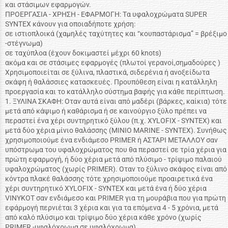
και στάσιμων εφαρμογών.
ΠΡΟΕΡΓΑΣΙΑ - ΧΡΗΣΗ - ΕΦΑΡΜΟΓΗ: Tα υφαλοχρώματα SUPER
SYNTEX κάνουν για οποιαδήποτε χρήση:
σε ιστιοπλοικά (χαμηλές ταχύτητες και “κουπαστάρισμα” = βρέξιμο
-στέγνωμα)
σε ταχύπλοα (έχουν δοκιμαστεί μέχρι 60 knots)
ακόμα και σε στάσιμες εφαρμογές (πλωτοί γερανοί,σημαδούρες )
Χρησιμοποιείται σε ξύλινα, πλαστικά, σιδερένια ή ανοξείδωτα
σκάφη ή θαλάσσιες κατασκευές. Προυπόθεση είναι η κατάλληλη
προεργασία και το κατάλληλο σύστημα βαφής για κάθε περίπτωση.
1. ΞΥΛΙΝΑ ΣΚΑΦΗ: Οταν αυτά είναι από μαδέρι (βάρκες, καίκια) τότε
μετά από κάψιμο ή καθάρισμα ή σε καινούργιο ξύλο πρέπει να
περαστεί ένα χέρι συντηρητικό ξύλου (π.χ. XYLOFIX - SYNTEX) και
μετά δύο χέρια μίνιο θαλάσσης (ΜΙΝΙΟ ΜΑRINE - SYNTEX). Συνήθως
χρησιμοποιούμε ένα ενδιάμεσο PRIMER ή ΑΣΤΑΡΙ ΜΕΤΑΛΛΟΥ σαν
υπόστρωμα του υφαλοχρώματος που θα περαστεί σε τρία χέρια για
πρώτη εφαρμογή, ή δύο χέρια μετά από πλύσιμο - τρίψιμο παλαιού
υφαλοχρώματος (χωρίς PRIMER). Οταν το ξύλινο σκάφος είναι από
κόντρα πλακέ θαλάσσης τότε χρησιμοποιούμε προαιρετικά ένα
χέρι συντηρητικό XYLOFIX - SYNTEX και μετά ένα ή δύο χέρια
VINYKOT σαν ενδιάμεσο και PRIMER για τη μουράβια που για πρώτη
εφάρμογή περνιέται 3 χέρια και για τα επόμενα 4 - 5 χρόνια, μετά
από καλό πλύσιμο και τρίψιμο δύο χέρια κάθε χρόνο (χωρίς
PRIMER -υφαλόχρωμα σε υφαλόχρωμα).