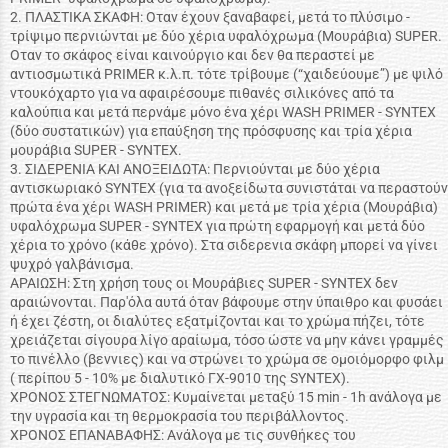
2. ΠΛΑΣΤΙΚΑ ΣΚΑΦΗ: Οταν έχουν ξαναβαφεί, μετά το πλύσιμο -
τρίψιμο περνιώνται με δύο χέρια υφαλόχρωμα (Μουράβια) SUPER.
Οταν το σκάφος είναι καινούργιο και δεν θα περαστεί με
αντιοσμωτικά PRIMER κ.λ.π. τότε τρίβουμε (“χαιδεύουμε”) με ψιλό
ντουκόχαρτο για να αφαιρέσουμε πιθανές σιλικόνες από τα
καλούπια και μετά περνάμε μόνο ένα χέρι WASH PRIMER - SYNTEX
(δύο συστατικών) για επαύξηση της πρόσφυσης και τρία χέρια
μουράβια SUPER - SYNTEX.
3. ΣΙΔΕΡΕΝΙΑ ΚΑΙ ΑΝΟΞΕΙΔΩΤΑ: Περνιούνται με δύο χέρια
αντισκωριακό SYNTEX (για τα ανοξείδωτα συνιστάται να περαστούν
πρώτα ένα χέρι WASH PRIMER) και μετά με τρία χέρια (Μουράβια)
υφαλόχρωμα SUPER - SYNTEX για πρώτη εφαρμογή και μετά δύο
χέρια το χρόνο (κάθε χρόνο). Στα σιδερενια σκάφη μπορεί να γίνει
ψυχρό γαλβάνισμα.
ΑΡΑΙΩΣΗ: Στη χρήση τους οι Μουράβιες SUPER - SYNTEX δεν
αραιώνονται. Παρ'όλα αυτά όταν βάφουμε στην ύπαιθρο και φυσάει
ή έχει ζέστη, οι διαλύτες εξατμίζονται και το χρώμα πήζει, τότε
χρειάζεται σίγουρα λίγο αραίωμα, τόσο ώστε να μην κάνει γραμμές
το πινέλλο (βεννιες) και να στρώνει το χρώμα σε ομοιόμορφο φιλμ
( περίπου 5 - 10% με διαλυτικό ΓΧ-9010 της SΥΝΤΕΧ).
ΧΡΟΝΟΣ ΣΤΕΓΝΩΜΑΤΟΣ: Κυμαίνεται μεταξύ 15 min - 1h ανάλογα με
την υγρασία και τη θερμοκρασία του περιβάλλοντος.
ΧΡΟΝΟΣ ΕΠΑΝΑΒΑΦΗΣ: Ανάλογα με τις συνθήκες του