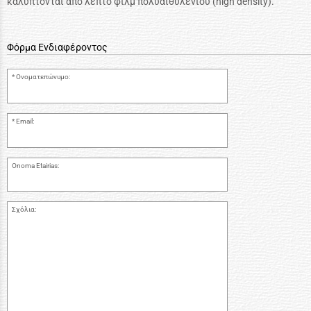
καλύπτονται από λεπτό φιλμ πολυαιθυλενίου (high density).
Φόρμα Ενδιαφέροντος
Ονοματεπώνυμο:
Email:
Onoma Etairias:
Σχόλια: