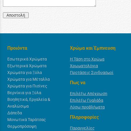
Αποστολή
Προιόντα
Χρώμα και Έμπνευση
Εσωτερικά Χρώματα
Η Τάση στο Χρώμα
Εξωτερικά Χρώματα
Χρωματολόγια
Χρώματα για Ξύλα
Προτάσεις Συνδυασμοί
Χρώματα για Μέταλλα
Πως να
Χρώματα για Πισίνες
Βερνίκια για Ξύλα
Επιλέξω Απόχρωση
Βοηθητικά, Εργαλεία &
Επιλέξω Γυαλάδα
Αναλώσιμα
Λύσω προβλήματα
Δάπεδα
Πληροφορίες
Μονωτικά Ταράτσας
Θερμοπρόσοψη
Παραγγελίες