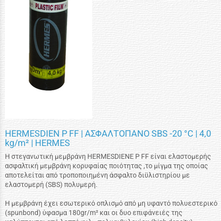
HERMESDIEN P FF | ΑΣΦΑΛΤΟΠΑΝΟ SBS -20 °C | 4,0
kg/m² | HERMES
Η στεγανωτική μεμβράνη HERMESDIENE P FF είναι ελαστομερής
ασφαλτική μεμβράνη κορυφαίας ποιότητας ,το μίγμα της οποίας
αποτελείται από τροποποιημένη άσφαλτο διϋλιστηρίου με
ελαστομερή (SBS) πολυμερή.
Η μεμβράνη έχει εσωτερικό οπλισμό από μη υφαντό πολυεστερικό
(spunbond) ύφασμα 180gr/m² και οι δυο επιφάνειές της