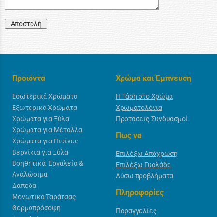
Αποστολή
Προιόντα
Χρώμα και Έμπνευση
Εσωτερικά Χρώματα
Η Τάση στο Χρώμα
Εξωτερικά Χρώματα
Χρωματολόγια
Χρώματα για Ξύλα
Προτάσεις Συνδυασμοί
Χρώματα για Μέταλλα
Πως να
Χρώματα για Πισίνες
Βερνίκια για Ξύλα
Επιλέξω Απόχρωση
Βοηθητικά, Εργαλεία &
Επιλέξω Γυαλάδα
Αναλώσιμα
Λύσω προβλήματα
Δάπεδα
Πληροφορίες
Μονωτικά Ταράτσας
Θερμοπρόσοψη
Παραγγελίες