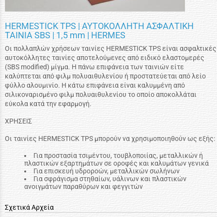
HERMESTICK TPS | ΑΥΤΟΚΟΛΛΗΤH ΑΣΦΑΛΤΙΚΗ
ΤΑΙΝΙΑ SBS | 1,5 mm | HERMES
Oι πολλαπλών χρήσεων ταινίες HERMESTICK TPS είναι ασφαλτικές
αυτοκόλλητες ταινίες αποτελούμενες από ειδικό ελαστομερές
(SBS modified) μίγμα. Η πάνω επιφάνεια των ταινιών είτε
καλύπτεται από φιλμ πολυαιθυλενίου ή προστατεύεται από λείο
φύλλο αλουμινίο. Η κάτω επιφάνεια είναι καλυμμένη από
σιλικοναρισμένο φιλμ πολυαιθυλενίου το οποίο αποκολλάται
εύκολα κατά την εφαρμογή.
ΧΡΗΣΕΙΣ
Οι ταινίες HERMESTICK TPS μπορούν να χρησιμοποιηθούν ως εξής:
Για προστασία τσιμέντου, τουβλοποιίας, μεταλλικών ή
πλαστικών εξαρτημάτων σε οροφές και καλυμάτων γενικά
Για επισκευή υδροροών, μεταλλικών σωλήνων
Για σφράγισμα στηθαίων, υάλινων και πλαστικών
ανοιγμάτων παραθύρων και φεγγιτών
Σχετικά Αρχεία