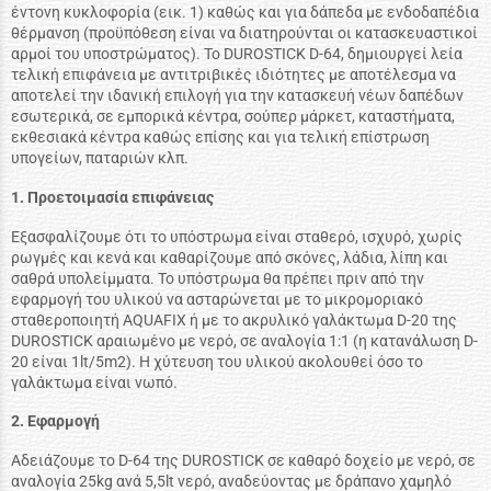
έντονη κυκλοφορία (εικ. 1) καθώς και για δάπεδα με ενδοδαπέδια
θέρμανση (προϋπόθεση είναι να διατηρούνται οι κατασκευαστικοί
αρμοί του υποστρώματος). Το DUROSTICK D-64, δημιουργεί λεία
τελική επιφάνεια με αντιτριβικές ιδιότητες με αποτέλεσμα να
αποτελεί την ιδανική επιλογή για την κατασκευή νέων δαπέδων
εσωτερικά, σε εμπορικά κέντρα, σούπερ μάρκετ, καταστήματα,
εκθεσιακά κέντρα καθώς επίσης και για τελική επίστρωση
υπογείων, παταριών κλπ.
1. Προετοιμασία επιφάνειας
Εξασφαλίζουμε ότι το υπόστρωμα είναι σταθερό, ισχυρό, χωρίς
ρωγμές και κενά και καθαρίζουμε από σκόνες, λάδια, λίπη και
σαθρά υπολείμματα. Το υπόστρωμα θα πρέπει πριν από την
εφαρμογή του υλικού να ασταρώνεται με το μικρομοριακό
σταθεροποιητή AQUAFIX ή με το ακρυλικό γαλάκτωμα D-20 της
DUROSTICK αραιωμένο με νερό, σε αναλογία 1:1 (η κατανάλωση D-
20 είναι 1lt/5m2). Η χύτευση του υλικού ακολουθεί όσο το
γαλάκτωμα είναι νωπό.
2. Εφαρμογή
Αδειάζουμε το D-64 της DUROSTICK σε καθαρό δοχείο με νερό, σε
αναλογία 25kg ανά 5,5lt νερό, αναδεύοντας με δράπανο χαμηλό