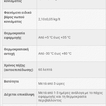
κονιάματος
Φαινόμενο ειδικό
βάρος νωπού
2,10±0,05 kg/lt
κονιάματος
Θερμοκρασία
Από +5 °C έως +35 °C
εφαρμογής
Θερμοκρασιακή
Από -30 °C έως +80 °C
αντοχή
Χρόνος πήξης
60 λεπτά
(αυτοεπιπέδωσης)
Βατότητα
Μετά από 3 ώρες
Μετά από 1-3 ημέρες ανάλογα με το πάχος
Δέχεται επικάλυψη
εφαρμογής και τη θερμοκρασία
περιβάλλοντος