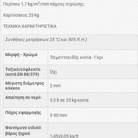
2
Περίπου 1,7 kg/m
/mm πάχους στρώσης.
Χαρτόσακος 25 kg
ΤΕΧΝΙΚΑ ΧΑΡΑΚΤΗΡΙΣΤΙΚΑ
Συνθήκες μετρήσεων 23 °
C
και 50%
R
.
H
.)
Μορφή - Χρώμα
Τσιμεντοειδής κονία - Γκρι
Toξικό/εύφλεκτο
Όχι
(κατά ΕΝ 88/379)
Μέγιστη διάμετρος
2 mm
κόκκου
Απαίτηση σε νερό
5,5 lt σε 25 kg κονία
Πάχος εφαρμογής
3-30 mm
Φαινόμενο ειδικό
βάρος ξηρού
1,45±0,05 kg/lt