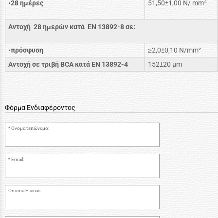
2
•28 ημέρες
51,50±1,00 N/ mm
Αντοχή 28 ημερών κατά ΕΝ 13892-8 σε:
•πρόσφυση
≥2,0±0,10 Ν/mm²
Αντοχή σε τριβή BCA κατά EN 13892-4
152±20 μm
Φόρμα Ενδιαφέροντος
Ονοματεπώνυμο:
Email:
Onoma Etairias: