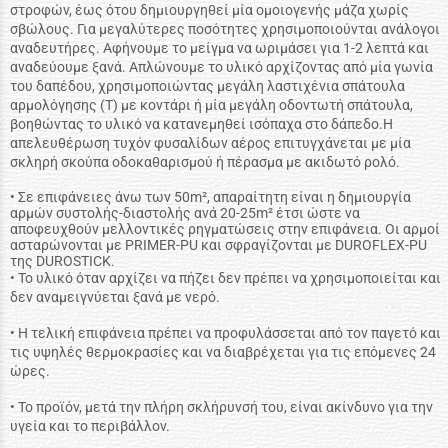
στροφών, έως ότου δημιουργηθεί μία ομοιογενής μάζα χωρίς
σβώλους. Για μεγαλύτερες ποσότητες χρησιμοποιούνται ανάλογοι
αναδευτήρες. Αφήνουμε το μείγμα να ωριμάσει για 1-2 λεπτά και
αναδεύουμε ξανά. Απλώνουμε το υλικό αρχίζοντας από μία γωνία
του δαπέδου, χρησιμοποιώντας μεγάλη λαστιχένια σπάτουλα
αρμολόγησης (Τ) με κοντάρι ή μία μεγάλη οδοντωτή σπάτουλα,
βοηθώντας το υλικό να κατανεμηθεί ισόπαχα στο δάπεδο.Η
απελευθέρωση τυχόν φυσαλίδων αέρος επιτυγχάνεται με μία
σκληρή σκούπα οδοκαθαρισμού ή πέρασμα με ακιδωτό ρολό.
• Σε επιφάνειες άνω των 50m², απαραίτητη είναι η δημιουργία
αρμών συστολής-διαστολής ανά 20-25m² έτσι ώστε να
αποφευχθούν μελλοντικές ρηγματώσεις στην επιφάνεια. Οι αρμοί
ασταρώνονται με PRIMER-PU και σφραγίζονται με DUROFLEX-PU
της DUROSTICK.
• Το υλικό όταν αρχίζει να πήζει δεν πρέπει να χρησιμοποιείται και
δεν αναμειγνύεται ξανά με νερό.
• Η τελική επιφάνεια πρέπει να προφυλάσσεται από τον παγετό και
τις υψηλές θερμοκρασίες και να διαβρέχεται για τις επόμενες 24
ώρες.
• To προϊόν, μετά την πλήρη σκλήρυνσή του, είναι ακίνδυνο για την
υγεία και το περιβάλλον.