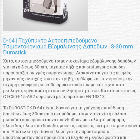
D-64 | Ταχύπυκτο Αυτοεπιπεδούμενο
Τσιμεντοκονιαμα Eξομαλυνσης Δαπέδων , 3-30 mm |
Durostick
Χυτό, αυτοεπιπεδούμενο τσιμεντοκονίαμα εξομάλυνσης δαπέδων,
για πάχη 3 έως 30mm, ταχείας πήξης και ωρίμανσης που δεν
παρουσιάζει ρωγμές συρρίκνωσης. Διακρίνεται για τις υψηλές
μηχανικές αντοχές του στην τριβή, τη θλίψη και την κρούση, την
ισχυρή πρόσφυση σε κάθε ορυκτό υπόστρωμα και την άριστη
ρεολογία, εργασιμότητα και αντλησιμότητά του. Κατατάσσεται ως
CT-C50-F15-AR2 σύμφωνα με το πρότυπο ΕΝ 13813.
Το DUROSTICK D-64 είναι ιδανικό για τη γρήγορη επιπέδωση
δαπέδων έως 30mm από σκυρόδεμα, τσιμεντοκονία ή παλαιά
μωσαϊκά που πρόκειται να επενδυθούν με κολλητά μάρμαρα,
πλακίδια, πλαστικό δάπεδο, μοκέτα, παρκέτα, πατητή τσιμεντοκονία
κ.ά. Αποτελεί την ιδανική λύση για την προετοιμασία
υποστρωμάτων που πρόκειται να δεχθούν μεγάλα φορτία και