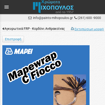
menu
info@paints-mihopoulos.gr
(261) 600 -9000
Αγκυρωτικά FRP - Κορδόνι Ανθρακοϊνας
Εκτυπώσιμη μορφή
Επιστροφή