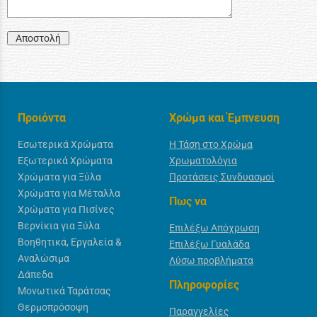
Αποστολή
Προιόντα
Χρώμα και Έμπνευση
Εσωτερικά Χρώματα
Η Τάση στο Χρώμα
Εξωτερικά Χρώματα
Χρωματολόγια
Χρώματα για Ξύλα
Προτάσεις Συνδυασμοί
Χρώματα για Μέταλλα
Πως να
Χρώματα για Πισίνες
Βερνίκια για Ξύλα
Επιλέξω Απόχρωση
Βοηθητικά, Εργαλεία &
Επιλέξω Γυαλάδα
Αναλώσιμα
Λύσω προβλήματα
Δάπεδα
Πληροφορίες
Μονωτικά Ταράτσας
Θερμοπρόσοψη
Παραγγελίες