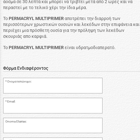
άοσμα σε 30 λεπτά και μπορεί να τριβτεί μετά από 2 ώρες και να
περαστεί με το τελικό χέρι την ίδια μέρα.
To
PERMACRYL MULTIPRIMER
αποτρέπει την διαρροή των
περισσότερων χρωστικών ουσιών και λεκέδων στην επιφάνεια και
περιέχει μια πρόσθετη ουσία για την πρόληψη των λεκέδων
σκουριάς απο καρφιά.
To
PERMACRYL MULTIPRIMER
είναι υδρατμoδιαπερατό.
Φόρμα Ενδιαφέροντος
Ονοματεπώνυμο:
Email:
Onoma Etairias: