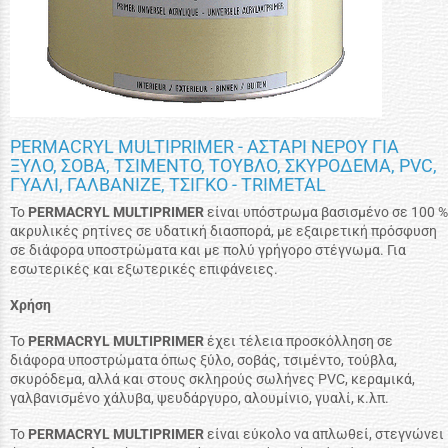
PERMACRYL MULTIPRIMER - ΑΣΤΑΡΙ ΝΕΡΟΥ ΓΙΑ
ΞΥΛΟ, ΣΟΒΑ, ΤΣΙΜΕΝΤΟ, ΤΟΥΒΛΟ, ΣΚΥΡΟΔΕΜΑ, PVC,
ΓΥΑΛΙ, ΓΑΛΒΑΝΙΖΕ, ΤΣΙΓΚΟ - TRIMETAL
Το
PERMACRYL MULTIPRIMER
είναι υπόστρωμα βασισμένο σε 100 %
ακρυλικές ρητίνες σε υδατική διασπορά, με εξαιρετική πρόσφυση
σε διάφορα υποστρώματα και με πολύ γρήγορo στέγνωμα. Για
εσωτερικές και εξωτερικές επιφάνειες.
Χρήση
To
PERMACRYL MULTIPRIMER
έχει τέλεια προσκόλληση σε
διάφορα υποστρώματα όπως ξύλο, σοβάς, τσιμέντο, τούβλα,
σκυρόδεμα, αλλά και στους σκληρούς σωλήνες PVC, κεραμικά,
γαλβανισμένο χάλυβα, ψευδάργυρο, αλουμίνιο, γυαλί, κ.λπ.
To
PERMACRYL MULTIPRIMER
είναι εύκολο να απλωθεί, στεγνώνει