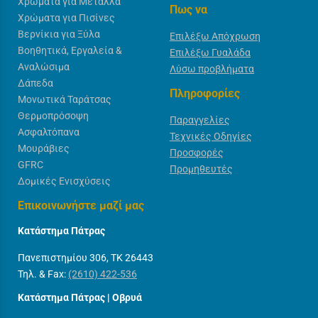
Χρώματα για Μέταλλα
Πως να
Χρώματα για Πισίνες
Βερνίκια για Ξύλα
Επιλέξω Απόχρωση
Βοηθητικά, Εργαλεία &
Επιλέξω Γυαλάδα
Αναλώσιμα
Λύσω προβλήματα
Δάπεδα
Πληροφορίες
Μονωτικά Ταράτσας
Θερμοπρόσοψη
Παραγγελίες
Ασφαλτόπανα
Τεχνικές Οδηγίες
Μουράβιες
Προσφορές
GFRC
Προμηθευτές
Δομικές Ενισχύσεις
Επικοινωνήστε μαζί μας
Κατάστημα Πάτρας
Πανεπιστημίου 306, ΤΚ 26443
Τηλ. & Fax:
(2610) 422-536
Κατάστημα Πάτρας | Οβρυά