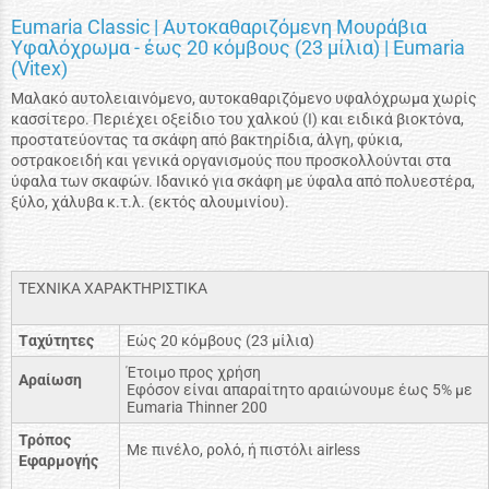
Eumaria Classic | Αυτοκαθαριζόμενη Μουράβια
Υφαλόχρωμα - έως 20 κόμβους (23 μίλια) | Eumaria
(Vitex)
Μαλακό αυτολειαινόμενο, αυτοκαθαριζόμενο υφαλόχρωμα χωρίς
κασσίτερο. Περιέχει οξείδιο του χαλκού (Ι) και ειδικά βιοκτόνα,
προστατεύοντας τα σκάφη από βακτηρίδια, άλγη, φύκια,
οστρακοειδή και γενικά οργανισμούς που προσκολλούνται στα
ύφαλα των σκαφών. Ιδανικό για σκάφη με ύφαλα από πολυεστέρα,
ξύλο, χάλυβα κ.τ.λ. (εκτός αλουμινίου).
ΤΕΧΝΙΚΑ ΧΑΡΑΚΤΗΡΙΣΤΙΚΑ
Tαχύτητες
Εώς 20 κόμβους (23 μίλια)
Έτοιμο προς χρήση
Αραίωση
Εφόσον είναι απαραίτητο αραιώνουμε έως 5% με
Eumaria Thinner 200
Τρόπος
Με πινέλο, ρολό, ή πιστόλι airless
Εφαρμογής