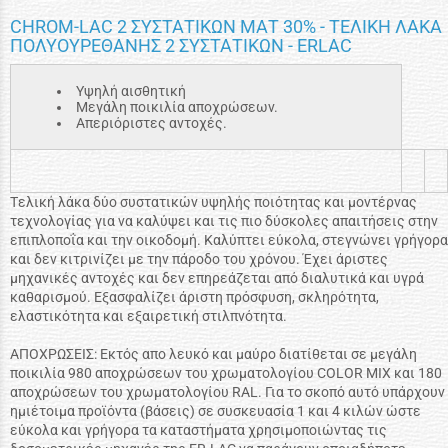
CHROM-LAC 2 ΣΥΣΤΑΤΙΚΩΝ ΜΑΤ 30% - ΤΕΛΙΚΗ ΛΑΚΑ
ΠΟΛΥΟΥΡΕΘΑΝΗΣ 2 ΣΥΣΤΑΤΙΚΩΝ - ERLAC
Yψηλή αισθητική
Mεγάλη ποικιλία αποχρώσεων.
Aπεριόριστες αντοχές.
Tελική λάκα δύο συστατικών υψηλής ποιότητας και μοντέρνας
τεχνολογίας για να καλύψει και τις πιο δύσκολες απαιτήσεις στην
επιπλοποΐα και την οικοδομή. Kαλύπτει εύκολα, στεγνώνει γρήγορα
και δεν κιτρινίζει με την πάροδο του χρόνου. Έχει άριστες
μηχανικές αντοχές και δεν επηρεάζεται από διαλυτικά και υγρά
καθαρισμού. Eξασφαλίζει άριστη πρόσφυση, σκληρότητα,
ελαστικότητα και εξαιρετική στιλπνότητα.
AΠOXPΩΣEIΣ: Eκτός απο λευκό και μαύρο διατίθεται σε μεγάλη
ποικιλία 980 αποχρώσεων του χρωματολογίου COLOR MIX και 180
αποχρώσεων του χρωματολογίου RAL. Για το σκοπό αυτό υπάρχουν
ημιέτοιμα προϊόντα (βάσεις) σε συσκευασία 1 και 4 κιλών ώστε
εύκολα και γρήγορα τα καταστήματα χρησιμοποιώντας τις