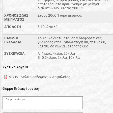
αποτελέσματα αραιώνουμε με μείγμα
διαλυτών Nο.302:Nο.200 1:1.
XPONOΣ ZΩHΣ
Στους 20οC 1 ώρα περίπου.
MEIΓMATOΣ
AΠOΔOΣH
8-10μ2/κιλό.
BAΘMOΣ
Tο λευκό διατίθεται σε 3 διαφορετικές
ΓYAΛAΔAΣ
γυαλάδες (πολύ γυαλιστερή 98, σατινέ 60,
ματ 30) σε γωνία μέτρησης 60ο
ΣYΣKEYAΣIA
A=1κιλό, 4κιλά, 20κιλά
B=0,5κιλού, 2κιλά, 10κιλά
Σχετικά Αρχεία
MSDS - Δελτίο Δεδομένων Ασφαλείας
Φόρμα Ενδιαφέροντος
Ονοματεπώνυμο: