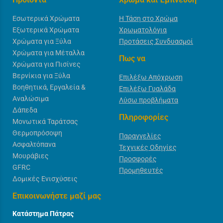
Εσωτερικά Χρώματα
Η Τάση στο Χρώμα
Εξωτερικά Χρώματα
Χρωματολόγια
Χρώματα για Ξύλα
Προτάσεις Συνδυασμοί
Χρώματα για Μέταλλα
Πως να
Χρώματα για Πισίνες
Βερνίκια για Ξύλα
Επιλέξω Απόχρωση
Βοηθητικά, Εργαλεία &
Επιλέξω Γυαλάδα
Αναλώσιμα
Λύσω προβλήματα
Δάπεδα
Πληροφορίες
Μονωτικά Ταράτσας
Θερμοπρόσοψη
Παραγγελίες
Ασφαλτόπανα
Τεχνικές Οδηγίες
Μουράβιες
Προσφορές
GFRC
Προμηθευτές
Δομικές Ενισχύσεις
Επικοινωνήστε μαζί μας
Κατάστημα Πάτρας