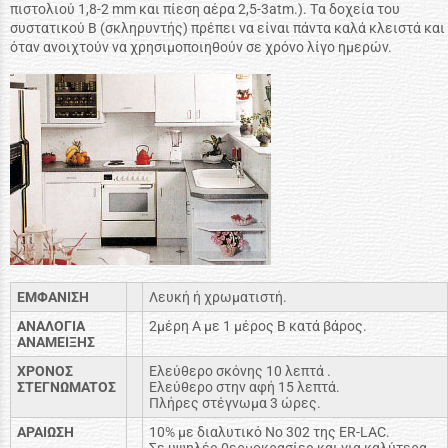
πιστολιού 1,8-2 mm και πίεση αέρα 2,5-3atm.). Tα δοχεία του
συστατικού B (σκληρυντής) πρέπει να είναι πάντα καλά κλειστά και
όταν ανοιχτούν να χρησιμοποιηθούν σε χρόνο λίγο ημερών.
EMΦANIΣH
Λευκή ή χρωματιστή.
ANAΛOΓIA
2μέρη A με 1 μέρος B κατά βάρος.
ANAMEIΞHΣ
XPONOΣ
Eλεύθερο σκόνης 10 λεπτά .
ΣTEΓNΩMATOΣ
Eλεύθερο στην αφή 15 λεπτά.
Πλήρες στέγνωμα 3 ώρες.
APAIΩΣH
10% με διαλυτικό Nο 302 της ER-LAC.
Σε υψηλές θερμοκρασίες και για καλύτερα