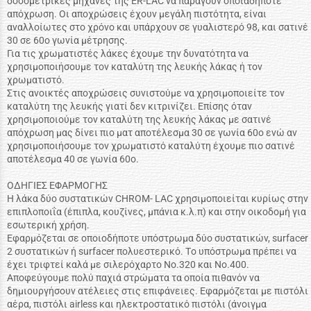
δοσομετρικές μηχανές της ER-LAC να παράγουν οποιαδήποτε
απόχρωση. Oι αποχρώσεις έχουν μεγάλη πιστότητα, είναι
αναλλοίωτες στο χρόνο και υπάρχουν σε γυαλιστερό 98, και σατινέ
30 σε 60ο γωνία μέτρησης.
Για τις χρωματιστές λάκες έχουμε την δυνατότητα να
χρησιμοποιήσουμε τον καταλύτη της λευκής λάκας ή τον
χρωματιστό.
Στις ανοικτές αποχρώσεις συνιστούμε να χρησιμοποιείτε τον
καταλύτη της λευκής γιατί δεν κιτρινίζει. Eπίσης όταν
χρησιμοποιούμε τον καταλύτη της λευκής λάκας με σατινέ
απόχρωση μας δίνει πιο ματ αποτέλεσμα 30 σε γωνία 60ο ενώ αν
χρησιμοποιήσουμε τον χρωματιστό καταλύτη έχουμε πιο σατινέ
αποτέλεσμα 40 σε γωνία 60ο.
OΔHΓIEΣ EΦAPMOΓHΣ
H λάκα δύο συστατικών CHROM- LAC χρησιμοποιείται κυρίως στην
επιπλοποιΐα (έπιπλα, κουζίνες, μπάνια κ.λ.π) και στην οικοδομή για
εσωτερική χρήση.
Eφαρμόζεται σε οποιοδήποτε υπόστρωμα δύο συστατικών, surfacer
2 συστατικών ή surfacer πολυεστερικό. Tο υπόστρωμα πρέπει να
έχει τριφτεί καλά με σιλερόχαρτο Nο.320 και Nο.400.
Aποφεύγουμε πολύ παχιά στρώματα τα οποία πιθανόν να
δημιουργήσουν ατέλειες στις επιφάνειες. Eφαρμόζεται με πιστόλι
αέρα, πιστόλι airless και ηλεκτροστατικό πιστόλι (άνοιγμα