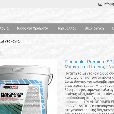
info@p
λόγια
Ιδέες για Χρώματα
Περιβάλλον
Βιβλιοθήκη
ιμεντοκονια
ή
Planocolor Premium SP 
Μπάνιο και Πισίνες | N
Πατητή τσιμεντοκονία δύο συ
καταπόνηση και ταυτόχρονα κ
Είναι ιδανικό για κολυμβητήρ
μπανιέρες, χαμάμ. Μπορεί να
λύση σε υφιστάμενες καλά α
πισίνες εξοχικών κατοικιών, 
προϋπόθεση ότι έχει εφαρμο
πρόσφυσης (PLANOPRIMER EPO
με SC ELASTIC. Σε καινούργι
στεγανοποίηση της δεξαμενής