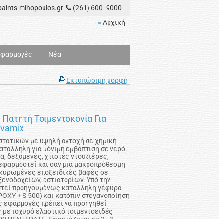
aints-mihopoulos.gr
(261) 600 -9000
Αρχική
Εφαρμογές
Νέα
Εκτυπώσιμη μορφή
| Πατητή Τσιμεντοκονία Για
ovamix
στατικών με υψηλή αντοχή σε χημική
ατάλληλη για μόνιμη εμβάπτιση σε νερό.
ια, δεξαμενές, χτιστές ντουζιέρες,
 εφαρμοστεί και σαν μια μακροπρόθεσμη
γκυρωμένες εποξειδικές βαφές σε
ξενοδοχείων, εστιατορίων. Υπό την
στεί προηγουμένως κατάλληλη γέφυρα
XY + S 500) και κατόπιν στεγανοποίηση
ες εφαρμογές πρέπει να προηγηθεί
 με ισχυρό ελαστικό τσιμεντοειδές