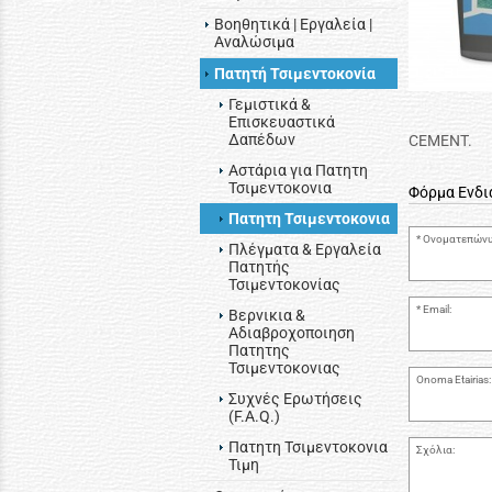
Βοηθητικά | Εργαλεία |
Αναλώσιμα
Πατητή Τσιμεντοκονία
Γεμιστικά &
Επισκευαστικά
Δαπέδων
CEMENT.
Αστάρια για Πατητη
Τσιμεντοκονια
Φόρμα Ενδ
Πατητη Τσιμεντοκονια
Ονοματεπώνυ
Πλέγματα & Εργαλεία
Πατητής
Τσιμεντοκονίας
Email:
Βερνικια &
Αδιαβροχοποιηση
Πατητης
Τσιμεντοκονιας
Onoma Etairias:
Συχνές Ερωτήσεις
(F.A.Q.)
Πατητη Τσιμεντοκονια
Σχόλια:
Τιμη