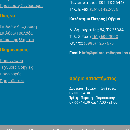
Πανεπιστημίου 306, ΤΚ 26443
Προτάσεις Συνδυασμοί
Τηλ. & Fax:
(2610) 422-536
Πως να
Κατάστημα Πάτρας | Οβρυά
Επιλέξω Απόχρωση
Λ. Δημοκρατίας 84, ΤΚ 26334
Επιλέξω Γυαλάδα
Τηλ. & Fax:
(261) 600-9000
Λύσω προβλήματα
Κινητό:
(6985) 125 - 675
Πληροφορίες
Email:
info@paints-mihopoulos.
Παραγγελίες
Τεχνικές Οδηγίες
Προσφορές
Ωράριο Καταστήματος
Προμηθευτές
Δευτέρα - Τετάρτη - Σάββατο:
07.00 - 14.30
Τρίτη - Πέμπτη - Παρασκευή:
07.00 - 14.30 και 17.00 - 21.00