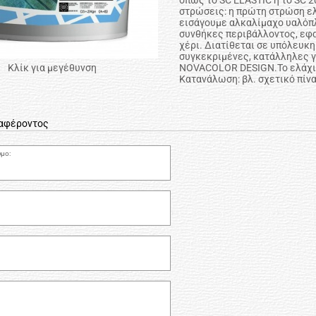
όπως το SC ELASTIC ή το SC 2
στρώσεις: η πρώτη στρώση ελ
εισάγουμε αλκαλίμαχο υαλόπλ
συνθήκες περιβάλλοντος, εφα
χέρι. Διατίθεται σε υπόλευκ
συγκεκριμένες, κατάλληλες γ
NOVACOLOR DESIGN.Το ελάχισ
Κλίκ για μεγέθυνση
Κατανάλωση: βλ. σχετικό π
ιαφέροντος
μο: