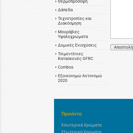
Θερμοπρόσοψη
Δάπεδα
Τεχνοτροπίες και
Διακόσμηση
Μουράβιες
Υφαλοχρώματα
Δομικές Ενισχύσεις
Αποστολή
Τσιμεντένιες
Κατασκευές GFRC
Combos
Εξοικονομώ Αυτονομώ
2020
Προιόντα
Εσωτερικά Χρώματα
Εξωτερικά Χρώματα