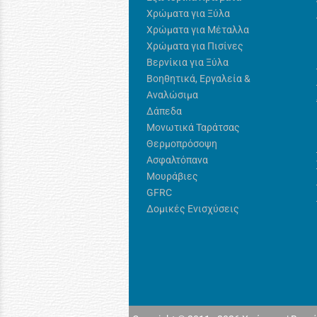
Χρώματα για Ξύλα
Χρώματα για Μέταλλα
Χρώματα για Πισίνες
Βερνίκια για Ξύλα
Βοηθητικά, Εργαλεία &
Αναλώσιμα
Δάπεδα
Μονωτικά Ταράτσας
Θερμοπρόσοψη
Ασφαλτόπανα
Μουράβιες
GFRC
Δομικές Ενισχύσεις