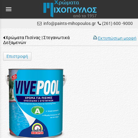
menu
info@paints-mihopoulos.gr
(261) 600 -9000
Χρώματα Πισίνας | Στεγανωτικά
Εκτυπώσιμη μορφή
Δεξαμενών
Επιστροφή