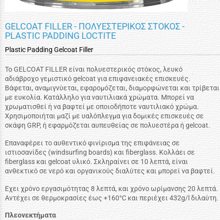
GELCOAT FILLER - ΠΟΛΥΕΣΤΕΡΙΚΟΣ ΣΤΟΚΟΣ -
PLASTIC PADDING LOCTITE
Plastic Padding Gelcoat Filler
Το GELCOAT FILLER είναι πολυεστερικός στόκος, λευκό
αδιάβροχο γεμιστικό gelcoat για επιφανειακές επισκευές.
Βάφεται, αναμιγνύεται, εφαρομόζεται, διαμορφώνεται και τρίβεται
με ευκολία. Κατάλληλο για ναυτιλιακά χρώματα. Μπορεί να
χρωματισθεί ή να βαφτεί με οποιοδήποτε ναυτιλιακό χρώμα.
Χρησιμοποιήται μαζί με υαλόπλεγμα για δομικές επισκευές σε
σκάφη GRP, ή εφαρμόζεται αυπευθείας σε πολυεστέρα ή gelcoat.
Επαναφέρει το αυθεντικό φινίρισμα της επιφάνειας σε
ιστιοσανίδες (windsurfing boards) και fiberglass. Κολλάει σε
fiberglass και gelcoat υλικό. Σκληραίνει σε 10 λεπτά, είναι
ανθεκτικό σε νερό και οργανικούς διαλύτες και μπορεί να βαφτεί.
Εχει χρόνο εργασιμότητας 8 λεπτά, και χρόνο ωρίμανσης 20 λεπτά.
Αντέχει σε θερμοκρασίες έως +160°C και περιέχει 432g/l διλαύτη.
Πλεονεκτήματα