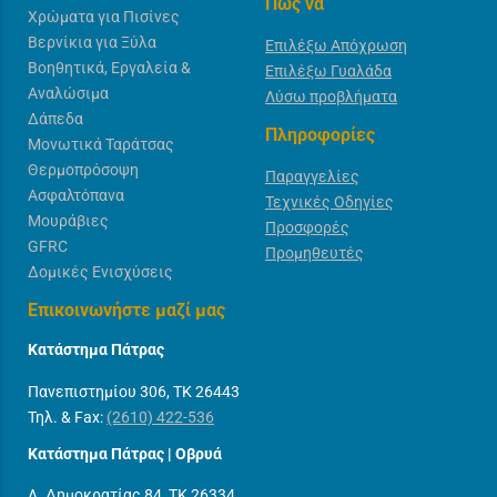
Πως να
Χρώματα για Πισίνες
Βερνίκια για Ξύλα
Επιλέξω Απόχρωση
Βοηθητικά, Εργαλεία &
Επιλέξω Γυαλάδα
Αναλώσιμα
Λύσω προβλήματα
Δάπεδα
Πληροφορίες
Μονωτικά Ταράτσας
Θερμοπρόσοψη
Παραγγελίες
Ασφαλτόπανα
Τεχνικές Οδηγίες
Μουράβιες
Προσφορές
GFRC
Προμηθευτές
Δομικές Ενισχύσεις
Επικοινωνήστε μαζί μας
Κατάστημα Πάτρας
Πανεπιστημίου 306, ΤΚ 26443
Τηλ. & Fax:
(2610) 422-536
Κατάστημα Πάτρας | Οβρυά
Λ. Δημοκρατίας 84, ΤΚ 26334